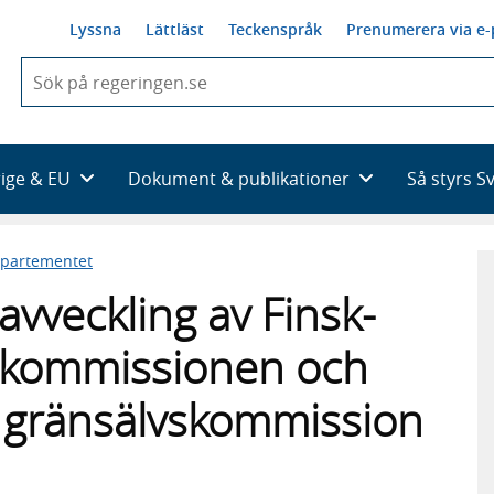
Lyssna
Lättläst
Teckenspråk
Prenumerera via e-
När
du
börjar
skriva
så
rige & EU
Dokument & publikationer
Så styrs S
framträder
en
lista
epartementet
med
sökförslag
l avveckling av Finsk-
skommissionen och
y gränsälvskommission