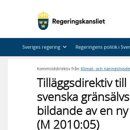
Huvudnavigering
Sveriges regering
Regeringens politik i Sve
Kommittédirektiv från
Klimat- och näringslivsd
Tilläggsdirektiv til
svenska gränsälv
bildande av en n
(M 2010:05)