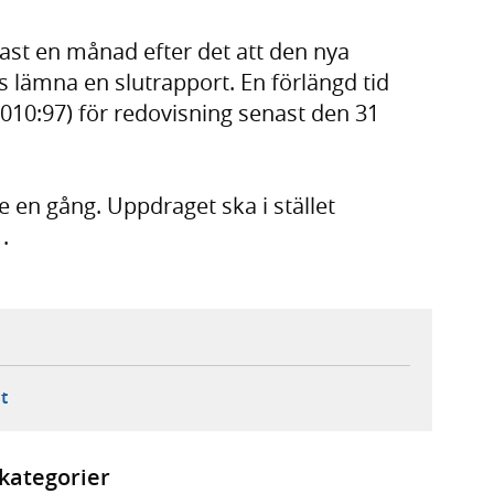
nast en månad efter det att den nya
 lämna en slutrapport. En förlängd tid
010:97) för redovisning senast den 31
e en gång. Uppdraget ska i stället
.
ebbplats,
ern webbplats,
 ny flik, extern webbplats,
- öppnar din e-postklient,
t
kategorier