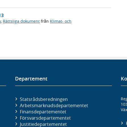
13
v
,
Rättsliga dokument
från
Klimat- och
Departement
Ko
Statsrådsberedningen
Reg
10
Arbetsmarknads­departementet
Väx
Finans­departementet
Försvars­departementet
Justitie­departementet