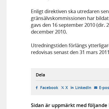
Enligt direktiven ska utredaren se
gränsälvskommissionen har bildats
gavs den 16 september 2010 (dir. 2
december 2010.
Utredningstiden förlängs ytterligar
redovisas senast den 31 mars 2011
Dela
- öppnas i ny flik, extern w
- öppnas i ny flik, ext
- öppnas i
Facebook
X
LinkedIn
E-pos
Sidan är uppmärkt med följande 