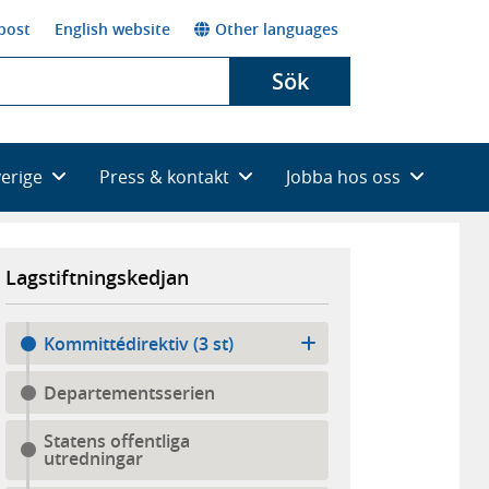
post
English website
Other languages
Sök
verige
Press & kontakt
Jobba hos oss
Lagstiftningskedjan
Kommittédirektiv (3 st)
Departementsserien
Statens offentliga
utredningar