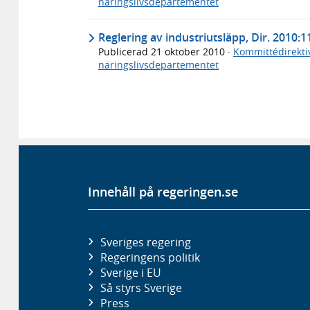
näringslivsdepartementet
Reglering av industriutsläpp, Dir. 2010:1
Publicerad
21 oktober 2010
·
Kommittédirekti
näringslivsdepartementet
Innehåll på regeringen.se
Sveriges regering
Regeringens politik
Sverige i EU
Så styrs Sverige
Press