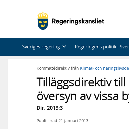
Huvudnavigering
Sveriges regering
Regeringens politik i Sve
Kommittédirektiv från
Klimat- och näringslivsd
Tilläggsdirektiv t
översyn av vissa 
Dir. 2013:3
Publicerad
21 januari 2013