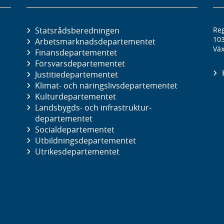
Statsrådsberedningen
Reg
10
Arbetsmarknads­departementet
Väx
Finans­departementet
Försvars­departementet
Justitie­departementet
Klimat- och näringslivs­departementet
Kultur­departementet
Landsbygds- och infrastruktur­
departementet
Social­departementet
Utbildnings­departementet
Utrikes­departementet