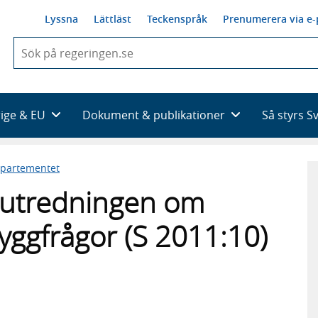
Lyssna
Lättläst
Teckenspråk
Prenumerera via e-
När
du
börjar
skriva
så
rige & EU
Dokument & publikationer
Så styrs S
framträder
en
lista
epartementet
med
sökförslag
ill utredningen om
byggfrågor (S 2011:10)