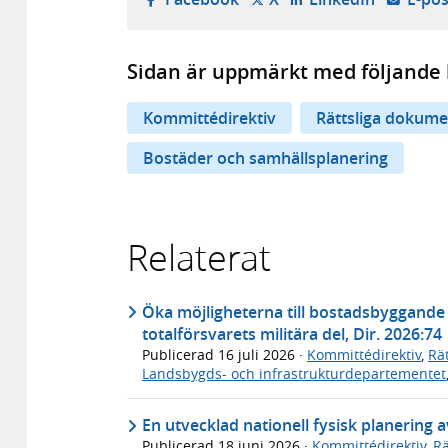
Sidan är uppmärkt med följande 
Kommittédirektiv
Rättsliga dokume
Bostäder och samhällsplanering
Relaterat
Öka möjligheterna till bostadsbyggande i
totalförsvarets militära del, Dir. 2026:74
Publicerad
16 juli 2026
·
Kommittédirektiv
,
Rä
Landsbygds- och infrastrukturdepartementet
En utvecklad nationell fysisk planering a
Publicerad
18 juni 2026
·
Kommittédirektiv
,
Rä