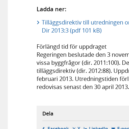
Ladda ner:
Tilläggsdirektiv till utredningen
Dir 2013:3 (pdf 101 kB)
Förlängd tid för uppdraget
Regeringen beslutade den 3 novem
vissa byggfrågor (dir. 2011:100). 
tilläggsdirektiv (dir. 2012:88). Upp
februari 2013. Utredningstiden förl
redovisas senast den 30 april 2013
Dela
- öppnas i ny flik, extern w
- öppnas i ny flik, ext
- öppnas i
Facebook
X
LinkedIn
E-pos