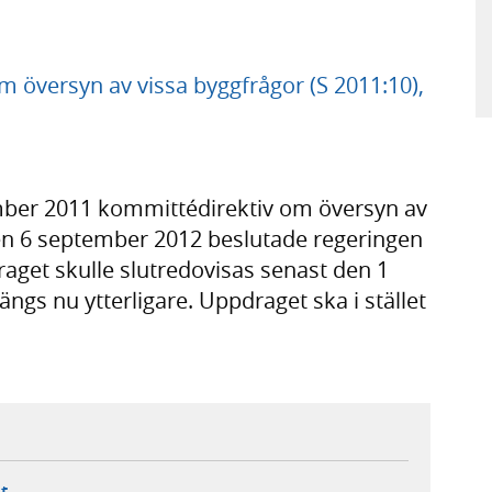
 om översyn av vissa byggfrågor (S 2011:10),
ber 2011 kommittédirektiv om översyn av
Den 6 september 2012 beslutade regeringen
draget skulle slutredovisas senast den 1
ängs nu ytterligare. Uppdraget ska i stället
.
ebbplats,
ern webbplats,
 ny flik, extern webbplats,
- öppnar din e-postklient,
t