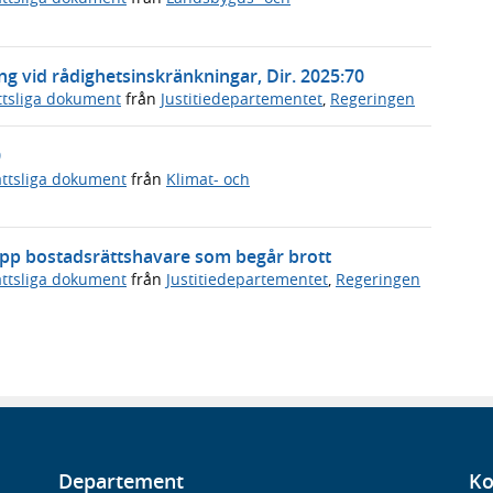
ing vid rådighetsinskränkningar, Dir. 2025:70
ttsliga dokument
från
Justitiedepartementet
,
Regeringen
9
ttsliga dokument
från
Klimat- och
upp bostadsrättshavare som begår brott
ttsliga dokument
från
Justitiedepartementet
,
Regeringen
Departement
Ko