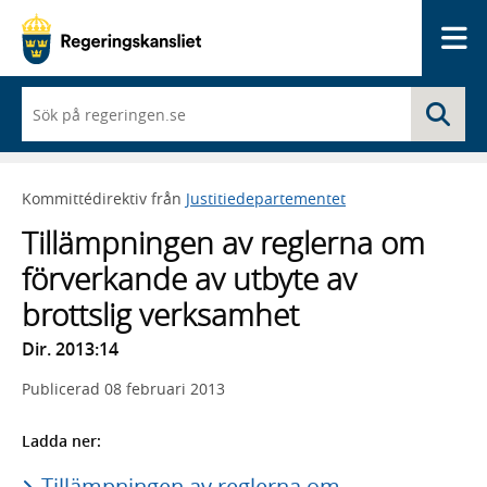
Me
När
Sö
du
börjar
skriva
så
Kommittédirektiv från
Justitiedepartementet
framträder
en
Tillämpningen av reglerna om
lista
med
förverkande av utbyte av
sökförslag
brottslig verksamhet
Dir. 2013:14
Publicerad
08 februari 2013
Ladda ner:
Tillämpningen av reglerna om