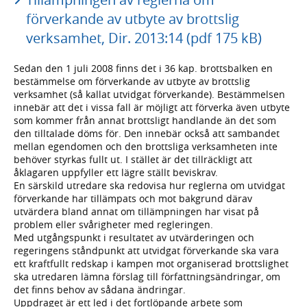
förverkande av utbyte av brottslig
verksamhet, Dir. 2013:14 (pdf 175 kB)
Sedan den 1 juli 2008 finns det i 36 kap. brottsbalken en
bestämmelse om förverkande av utbyte av brottslig
verksamhet (så kallat utvidgat förverkande). Bestämmelsen
innebär att det i vissa fall är möjligt att förverka även utbyte
som kommer från annat brottsligt handlande än det som
den tilltalade döms för. Den innebär också att sambandet
mellan egendomen och den brottsliga verksamheten inte
behöver styrkas fullt ut. I stället är det tillräckligt att
åklagaren uppfyller ett lägre ställt beviskrav.
En särskild utredare ska redovisa hur reglerna om utvidgat
förverkande har tillämpats och mot bakgrund därav
utvärdera bland annat om tillämpningen har visat på
problem eller svårigheter med regleringen.
Med utgångspunkt i resultatet av utvärderingen och
regeringens ståndpunkt att utvidgat förverkande ska vara
ett kraftfullt redskap i kampen mot organiserad brottslighet
ska utredaren lämna förslag till författningsändringar, om
det finns behov av sådana ändringar.
Uppdraget är ett led i det fortlöpande arbete som