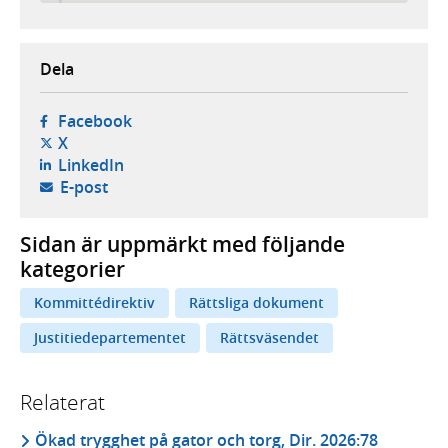
Dela
- öppnas i ny flik, extern webbplats,
Facebook
- öppnas i ny flik, extern webbplats,
X
- öppnas i ny flik, extern webbplats,
LinkedIn
- öppnar din e-postklient,
E-post
Sidan är uppmärkt med följande
kategorier
Kommittédirektiv
Rättsliga dokument
Justitiedepartementet
Rättsväsendet
Relaterat
Ökad trygghet på gator och torg, Dir. 2026:78