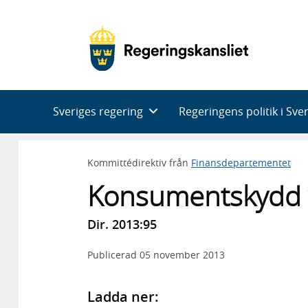
Huvudnavigering
Sveriges regering
Regeringens politik i Sve
Kommittédirektiv från
Finansdepartementet
Konsumentskydd vi
Dir. 2013:95
Publicerad
05 november 2013
Ladda ner: