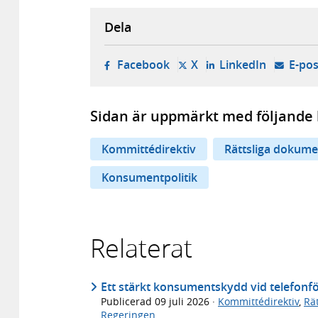
Dela
- öppnas i ny flik, extern w
- öppnas i ny flik, ext
- öppnas i
Facebook
X
LinkedIn
E-pos
Sidan är uppmärkt med följande 
Kommittédirektiv
Rättsliga dokume
Konsumentpolitik
Relaterat
Ett stärkt konsumentskydd vid telefonf
Publicerad
09 juli 2026
·
Kommittédirektiv
,
Rä
Regeringen