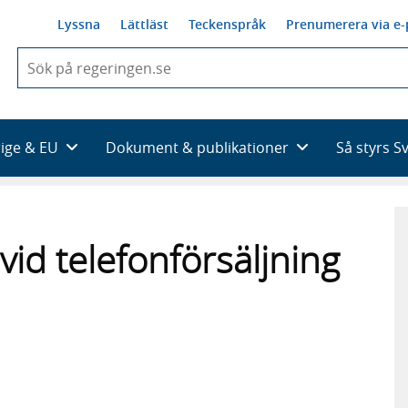
Lyssna
Lättläst
Teckenspråk
Prenumerera via e-
När
du
börjar
skriva
så
rige & EU
Dokument & publikationer
Så styrs S
framträder
en
lista
med
sökförslag
d telefonförsäljning