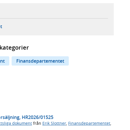
ebbplats,
ern webbplats,
 ny flik, extern webbplats,
- öppnar din e-postklient,
t
kategorier
nt
Finansdepartementet
örsäljning, HR2026/01525
ttsliga dokument
från
Erik Slottner
,
Finansdepartementet
,