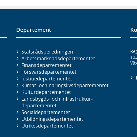
Departement
Ko
Statsrådsberedningen
Reg
10
Arbetsmarknads­departementet
Väx
Finans­departementet
Försvars­departementet
Justitie­departementet
Klimat- och näringslivs­departementet
Kultur­departementet
Landsbygds- och infrastruktur­
departementet
Social­departementet
Utbildnings­departementet
Utrikes­departementet