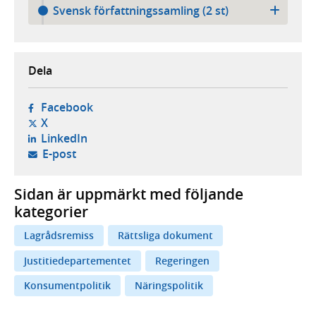
Svensk författningssamling (2 st)
Dela
- öppnas i ny flik, extern webbplats,
Facebook
- öppnas i ny flik, extern webbplats,
X
- öppnas i ny flik, extern webbplats,
LinkedIn
- öppnar din e-postklient,
E-post
Sidan är uppmärkt med följande
kategorier
Lagrådsremiss
Rättsliga dokument
Justitiedepartementet
Regeringen
Konsumentpolitik
Näringspolitik