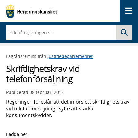
Me
När
Sö
du
börjar
skriva
så
Lagrådsremiss från
Justitiedepartementet
framträder
en
Skriftlighetskrav vid
lista
med
telefonförsäljning
sökförslag
Publicerad
08 februari 2018
Regeringen föreslår att det införs ett skriftlighetskrav
vid telefonförsäljning i syfte att stärka
konsumentskyddet.
Ladda ner: