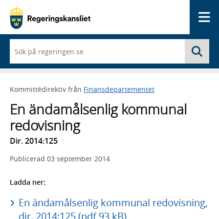
Me
När
Sö
du
börjar
skriva
så
Kommittédirektiv från
Finansdepartementet
framträder
en
En ändamålsenlig kommunal
lista
med
redovisning
sökförslag
Dir. 2014:125
Publicerad
03 september 2014
Ladda ner:
En ändamålsenlig kommunal redovisning,
dir. 2014:125 (pdf 93 kB)