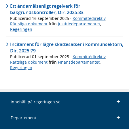
Ett ändamålsenligt regelverk för
bakgrundskontroller, Dir. 2025:83
Publicerad
16 september 2025
·
Kommittédirektiv
,
Rättsliga dokument
från
Justitiedepartementet
,
Regeringen
Incitament för lägre skattesatser i kommunsektorn,
Dir. 2025:79
Publicerad
01 september 2025
·
Kommittédirektiv
,
Rättsliga dokument
från
Finansdepartementet
,
Regeringen
Innehåll på regeringen.se
Departement