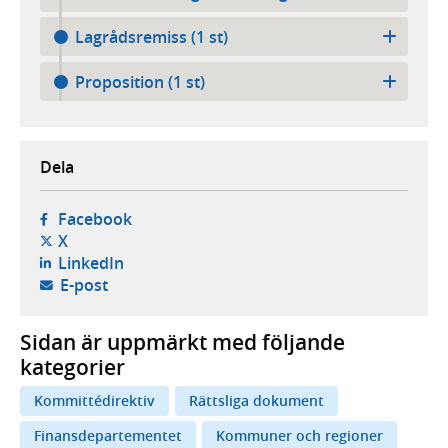
Lagrådsremiss (1 st)
Proposition (1 st)
Dela
- öppnas i ny flik, extern webbplats,
Facebook
- öppnas i ny flik, extern webbplats,
X
- öppnas i ny flik, extern webbplats,
LinkedIn
- öppnar din e-postklient,
E-post
Sidan är uppmärkt med följande
kategorier
Kommittédirektiv
Rättsliga dokument
Finansdepartementet
Kommuner och regioner