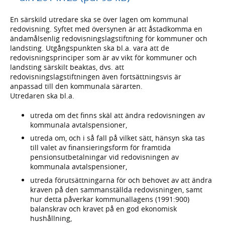
En särskild utredare ska se över lagen om kommunal
redovisning. Syftet med översynen är att åstadkomma en
ändamålsenlig redovisningslagstiftning för kommuner och
landsting. Utgångspunkten ska bl.a. vara att de
redovisningsprinciper som är av vikt för kommuner och
landsting särskilt beaktas, dvs. att
redovisningslagstiftningen även fortsättningsvis är
anpassad till den kommunala särarten.
Utredaren ska bl.a.
utreda om det finns skäl att ändra redovisningen av
kommunala avtalspensioner,
utreda om, och i så fall på vilket sätt, hänsyn ska tas
till valet av finansieringsform för framtida
pensionsutbetalningar vid redovisningen av
kommunala avtalspensioner,
utreda förutsättningarna för och behovet av att ändra
kraven på den sammanställda redovisningen, samt
hur detta påverkar kommunallagens (1991:900)
balanskrav och kravet på en god ekonomisk
hushållning,