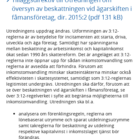
översyn av beskattningen vid ägarskiften i
fåmansföretag, dir. 2015:2 (pdf 131 kB)
Utredningens uppdrag ändras. Utformningen av 3:12-
reglerna är av betydelse för incitamenten att starta, driva,
utveckla och äga företag. Samtidigt har spänningarna
mellan beskattning av arbetsinkomst och kapitalinkomst
ökat sedan 1990 års skattereform. Det är angeläget att 3:12-
reglerna inte öppnar upp för sådan inkomstomvandling som
reglerna är avsedda att förhindra. Förutom att
inkomstomvandling minskar skatteintäkterna minskar också
effektiviteten i skattesystemet, samtidigt som 3:12-reglernas
legitimitet undergrävs. Utredningen ska därför, förutom att
se över beskattningen vid ägarskiften i fåmansföretag, se
över 3:12-regelverket i syfte att begränsa möjligheterna till
inkomstomvandling. Utredningen ska bl.a.
analysera om förenklingsregeln, reglerna om
lönebaserat utrymme och sparat utdelningsutrymme
samt takreglerna för beskattning av utdelning
respektive kapitalvinst i inkomstslaget tjänst bör
förändras,