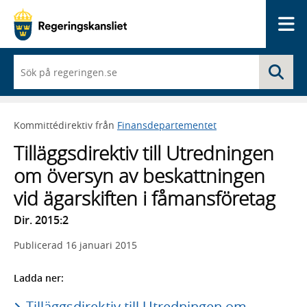
Me
När
Sö
du
börjar
skriva
så
Kommittédirektiv från
Finansdepartementet
framträder
en
Tilläggsdirektiv till Utredningen
lista
med
om översyn av beskattningen
sökförslag
vid ägarskiften i fåmansföretag
Dir. 2015:2
Publicerad
16 januari 2015
Ladda ner:
Tilläggsdirektiv till Utredningen om