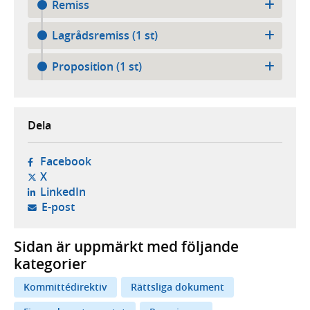
Remiss
Lagrådsremiss (1 st)
Proposition (1 st)
Dela
- öppnas i ny flik, extern webbplats,
Facebook
- öppnas i ny flik, extern webbplats,
X
- öppnas i ny flik, extern webbplats,
LinkedIn
- öppnar din e-postklient,
E-post
Sidan är uppmärkt med följande
kategorier
Kommittédirektiv
Rättsliga dokument