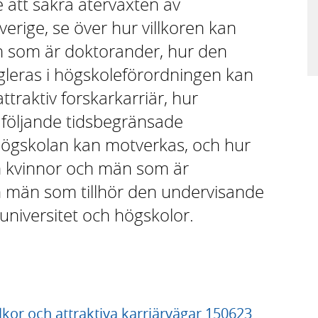
te att säkra återväxten av
erige, se över hur villkoren kan
n som är doktorander, hur den
gleras i högskoleförordningen kan
ttraktiv forskarkarriär, hur
följande tidsbegränsade
 högskolan kan motverkas, och hur
om kvinnor och män som är
 män som tillhör den undervisande
universitet och högskolor.
lkor och attraktiva karriärvägar 150623