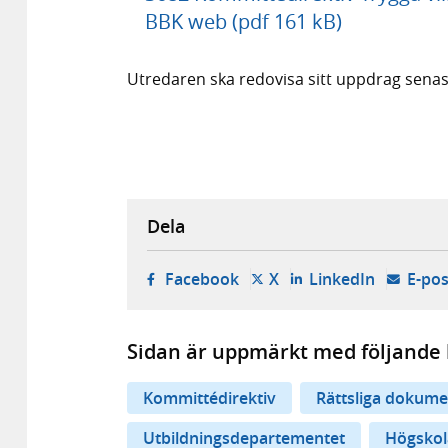
BBK web (pdf 161 kB)
Utredaren ska redovisa sitt uppdrag sena
Dela
- öppnas i ny flik, extern w
- öppnas i ny flik, ext
- öppnas i
Facebook
X
LinkedIn
E-pos
Sidan är uppmärkt med följande 
Kommittédirektiv
Rättsliga dokume
Utbildningsdepartementet
Högskol