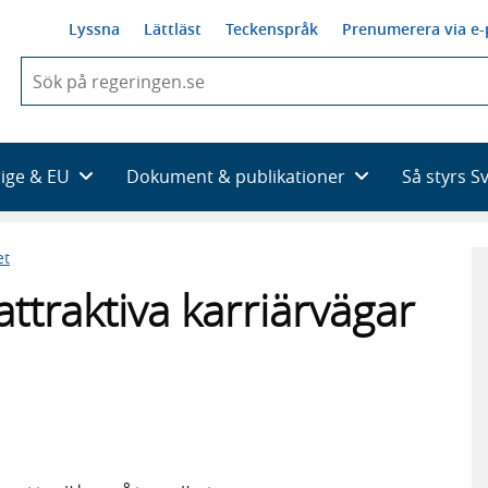
Lyssna
Lättläst
Teckenspråk
Prenumerera via e-
När
du
börjar
skriva
så
rige & EU
Dokument & publikationer
Så styrs S
framträder
en
lista
et
med
sökförslag
attraktiva karriärvägar