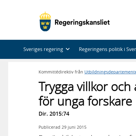
Huvudnavigering
Sveriges regering
Regeringens politik i Sve
Kommittédirektiv från
Utbildningsdepartement
Trygga villkor och 
för unga forskare
Dir. 2015:74
Publicerad
29 juni 2015