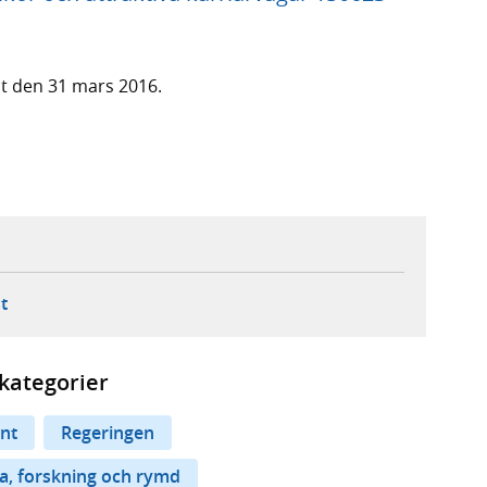
st den 31 mars 2016.
ebbplats,
ern webbplats,
 ny flik, extern webbplats,
- öppnar din e-postklient,
t
kategorier
nt
Regeringen
a, forskning och rymd