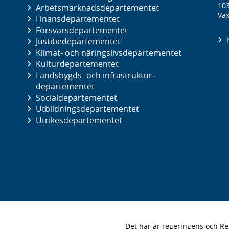
10
Arbetsmarknads­departementet
Väx
Finans­departementet
Försvars­departementet
Justitie­departementet
Klimat- och näringslivs­departementet
Kultur­departementet
Landsbygds- och infrastruktur­
departementet
Social­departementet
Utbildnings­departementet
Utrikes­departementet
Det här är regeringens och 