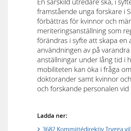
En särskild utredare ska, i syf
framstående unga forskare i Sv
förbättras för kvinnor och mä
meriteringsanställning som re
förändras i syfte att skapa en a
användningen av på varandra 
anställningar under lång tid i
mobiliteten kan öka i fråga 
doktorander samt kvinnor och
och forskande personalen vid 
Ladda ner:
3682 Kommittédirektiv Trygga vil