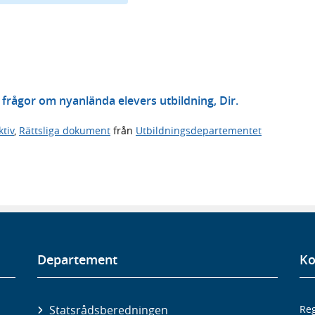
a frågor om nyanlända elevers utbildning, Dir.
tiv
,
Rättsliga dokument
från
Utbildningsdepartementet
Departement
Ko
Statsrådsberedningen
Reg