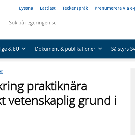
Lyssna
Lättläst
Teckenspråk
Prenumerera via e-
När
du
börjar
skriva
så
rige & EU
Dokument & publikationer
Så styrs S
framträder
en
lista
et
med
sökförslag
ring praktiknära
kt vetenskaplig grund i