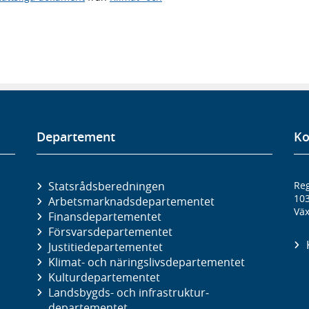
Departement
Ko
Statsrådsberedningen
Reg
10
Arbetsmarknads­departementet
Väx
Finans­departementet
Försvars­departementet
Justitie­departementet
Klimat- och näringslivs­departementet
Kultur­departementet
Landsbygds- och infrastruktur­
departementet