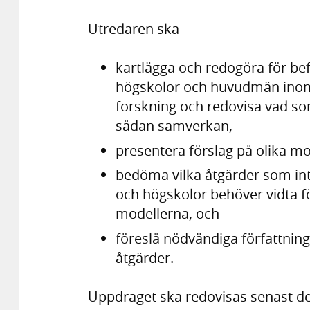
Utredaren ska
kartlägga och redogöra för bef
högskolor och huvudmän inom 
forskning och redovisa vad som
sådan samverkan,
presentera förslag på olika mo
bedöma vilka åtgärder som in
och högskolor behöver vidta f
modellerna, och
föreslå nödvändiga författnin
åtgärder.
Uppdraget ska redovisas senast d