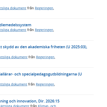
ttsliga dokument
från
Regeringen
,
tudiemedelssystem
ttsliga dokument
från
Regeringen
,
rkt skydd av den akademiska friheten (U 2025:03),
ttsliga dokument
från
Regeringen
,
ciallärar- och specialpedagogutbildningarna (U
ttsliga dokument
från
Regeringen
,
ning och innovation, Dir. 2026:15
Rättsliga dokument
från
Klimat- och