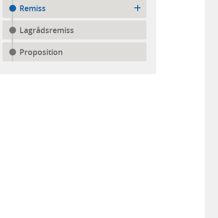
Remiss
Lagrådsremiss
Proposition