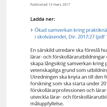
Publicerad
13 mars 2017
Ladda ner:
Ökad samverkan kring praktiknär
i skolväsendet, Dir. 2017:27 (pdf
En särskild utredare ska föreslå h
lärar- och förskollärarutbildning
skapa långsiktig samverkan kring p
vetenskapliga grund som utbildning 
Utredningen ska knyta an till den
forskning som ska starta under 2017
förskollärarprofessionen och lärar- 
utveckla lärar- och förskollärarut
måluppfyllelse.