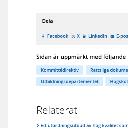
Dela
- öppnas i ny flik, extern w
- öppnas i ny flik, ext
- öppnas i
Facebook
X
LinkedIn
E-pos
Sidan är uppmärkt med följande 
Kommittédirektiv
Rättsliga dokume
Utbildningsdepartementet
Högskol
Relaterat
Ett utbildningsutbud av hög kvalitet so