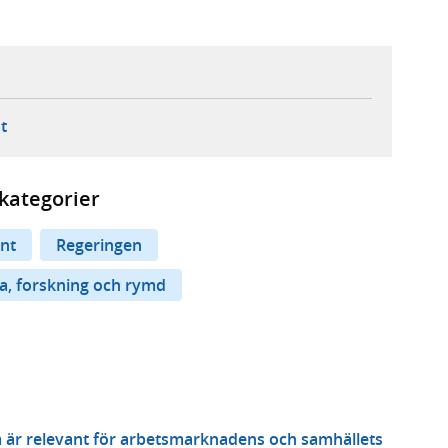
ebbplats,
ern webbplats,
 ny flik, extern webbplats,
- öppnar din e-postklient,
t
kategorier
nt
Regeringen
a, forskning och rymd
m är relevant för arbetsmarknadens och samhällets