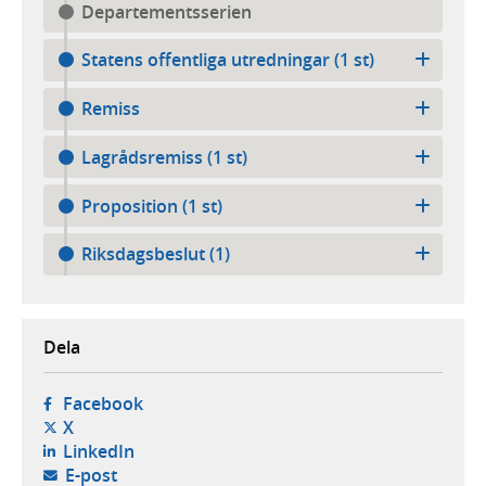
Departementsserien
Statens offentliga utredningar (1 st)
Remiss
Lagrådsremiss (1 st)
Proposition (1 st)
Riksdagsbeslut (1)
Dela
- öppnas i ny flik, extern webbplats,
Facebook
- öppnas i ny flik, extern webbplats,
X
- öppnas i ny flik, extern webbplats,
LinkedIn
- öppnar din e-postklient,
E-post