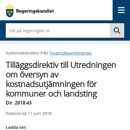
Me
När
Sö
du
börjar
skriva
så
Kommittédirektiv från
Finansdepartementet
framträder
en
Tilläggsdirektiv till Utredningen
lista
med
om översyn av
sökförslag
kostnadsutjämningen för
kommuner och landsting
Dir. 2018:43
Publicerad
11 juni 2018
Ladda ner: