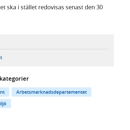
t ska i stället redovisas senast den 30
ebbplats,
ern webbplats,
 ny flik, extern webbplats,
- öppnar din e-postklient,
t
kategorier
nt
Arbetsmarknadsdepartementet
ljö