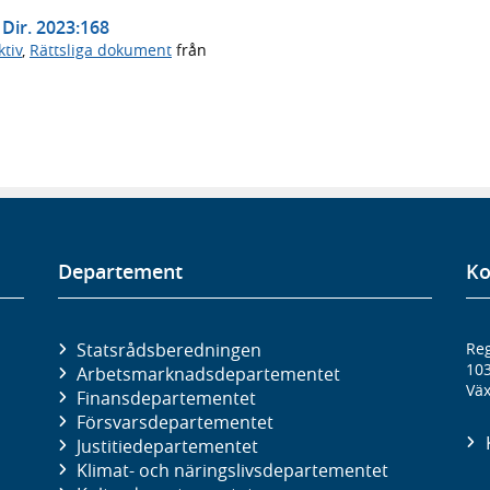
 Dir. 2023:168
tiv
,
Rättsliga dokument
från
Departement
Ko
Statsrådsberedningen
Reg
10
Arbetsmarknads­departementet
Väx
Finans­departementet
Försvars­departementet
Justitie­departementet
Klimat- och näringslivs­departementet