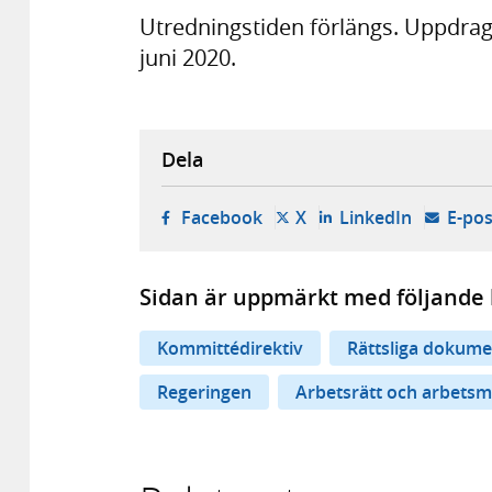
Utredningstiden förlängs. Uppdrage
juni 2020.
Dela
- öppnas i ny flik, extern w
- öppnas i ny flik, ext
- öppnas i
Facebook
X
LinkedIn
E-pos
Sidan är uppmärkt med följande 
Kommittédirektiv
Rättsliga dokume
Regeringen
Arbetsrätt och arbetsmi