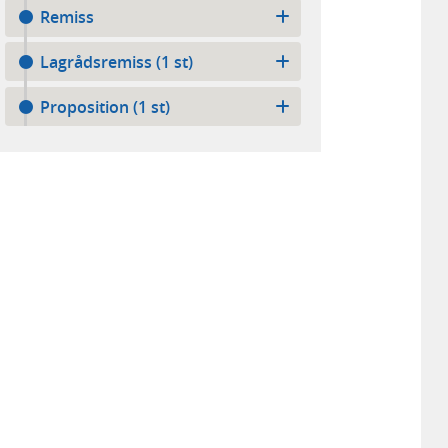
Remiss
Lagrådsremiss (1 st)
Proposition (1 st)