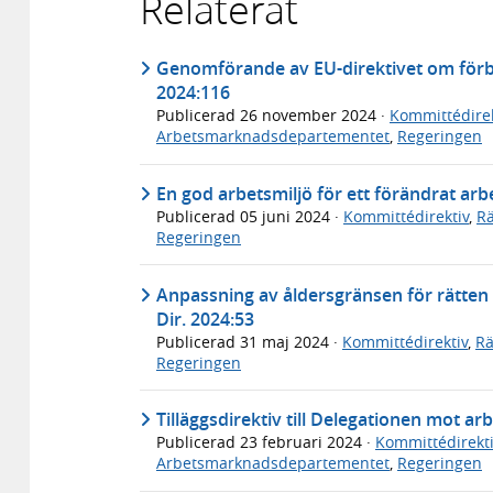
Relaterat
Genomförande av EU-direktivet om förbät
2024:116
Publicerad
26 november 2024
·
Kommittédirek
Arbetsmarknadsdepartementet
,
Regeringen
En god arbetsmiljö för ett förändrat arbe
Publicerad
05 juni 2024
·
Kommittédirektiv
,
Rä
Regeringen
Anpassning av åldersgränsen för rätten at
Dir. 2024:53
Publicerad
31 maj 2024
·
Kommittédirektiv
,
Rä
Regeringen
Tilläggsdirektiv till Delegationen mot arb
Publicerad
23 februari 2024
·
Kommittédirekti
Arbetsmarknadsdepartementet
,
Regeringen