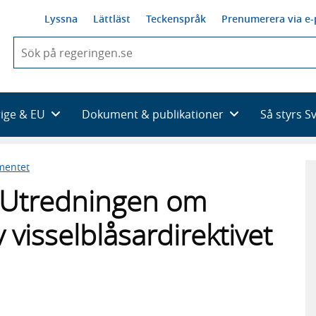
Lyssna
Lättläst
Teckenspråk
Prenumerera via e-
När
du
börjar
skriva
så
rige & EU
Dokument & publikationer
Så styrs S
framträder
en
lista
mentet
med
sökförslag
ill Utredningen om
visselblåsardirektivet