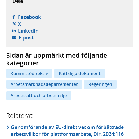
Dela
- öppnas i ny flik, extern webbplats,
Facebook
- öppnas i ny flik, extern webbplats,
X
- öppnas i ny flik, extern webbplats,
LinkedIn
- öppnar din e-postklient,
E-post
Sidan är uppmärkt med följande
kategorier
Kommittédirektiv
Rättsliga dokument
Arbetsmarknadsdepartementet
Regeringen
Arbetsrätt och arbetsmiljö
Relaterat
Genomförande av EU-direktivet om förbättrade
arbetsvillkor för plattformsarbete, Dir. 2024:116