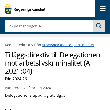
Me
När
Sö
du
börjar
skriva
så
Kommittédirektiv från
Arbetsmarknadsdepartementet
framträder
en
Tilläggsdirektiv till Delegationen
lista
med
mot arbetslivskriminalitet (A
sökförslag
2021:04)
Dir. 2024:26
Publicerad
23 februari 2024
Delegationens uppdrag utvidgas.