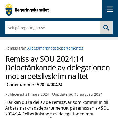
Me
När
Sö
du
börjar
skriva
så
Remiss från
Arbetsmarknadsdepartementet
framträder
en
Remiss av SOU 2024:14
lista
med
Delbetänkande av delegationen
sökförslag
mot arbetslivskriminalitet
Diarienummer: A2024/00424
Publicerad
21 mars 2024
Uppdaterad
15 augusti 2024
Här kan du ta del av de remissvar som kommit in till
Arbetsmarknadsdepartementet på remissen av SOU
2024:14 Delbetänkande av delegationen mot