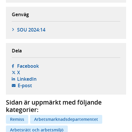
Genväg
SOU 2024:14
Dela
- öppnas i ny flik, extern webbplats,
Facebook
- öppnas i ny flik, extern webbplats,
X
- öppnas i ny flik, extern webbplats,
LinkedIn
- öppnar din e-postklient,
E-post
Sidan är uppmärkt med följande
kategorier:
Remiss
Arbetsmarknadsdepartementet
Arbetsrätt och arbetsmiljö