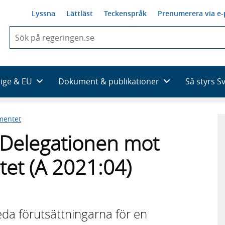
Lyssna
Lättläst
Teckenspråk
Prenumerera via e-
När
du
börjar
skriva
så
rige & EU
Dokument & publikationer
Så styrs S
framträder
en
lista
mentet
med
sökförslag
ll Delegationen mot
itet (A 2021:04)
da förutsättningarna för en