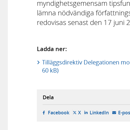
myndighetsgemensam tipsfunkti
lämna nödvändiga författning
redovisas senast den 17 juni 
Ladda ner:
Tilläggsdirektiv Delegationen mot
60 kB)
Dela
- öppnas i ny flik, extern w
- öppnas i ny flik, ext
- öppnas i
Facebook
X
LinkedIn
E-pos