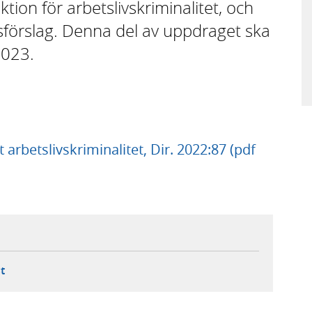
on för arbetslivskriminalitet, och
sförslag. Denna del av uppdraget ska
2023.
 arbetslivskriminalitet, Dir. 2022:87 (pdf
ebbplats,
ern webbplats,
 ny flik, extern webbplats,
- öppnar din e-postklient,
t