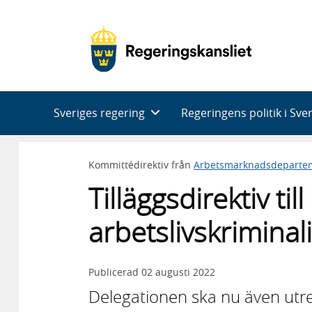
Huvudnavigering
Sveriges regering
Regeringens politik i Sve
Kommittédirektiv från
Arbetsmarknadsdeparte
Tilläggsdirektiv ti
arbetslivskriminal
Publicerad
02 augusti 2022
Delegationen ska nu även utre