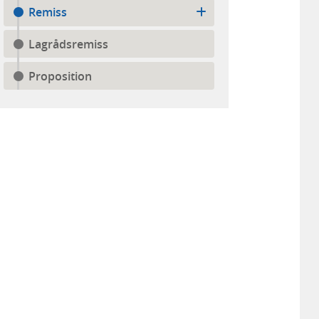
Remiss
Lagrådsremiss
Proposition