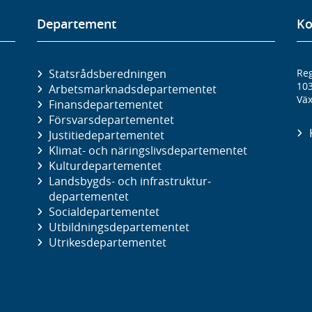
Departement
Ko
Statsrådsberedningen
Reg
10
Arbetsmarknads­departementet
Väx
Finans­departementet
Försvars­departementet
Justitie­departementet
Klimat- och näringslivs­departementet
Kultur­departementet
Landsbygds- och infrastruktur­
departementet
Social­departementet
Utbildnings­departementet
Utrikes­departementet