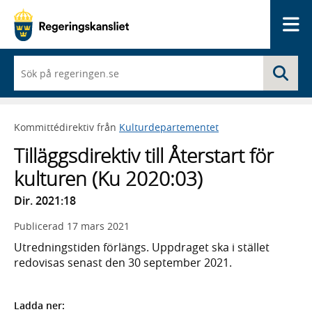
Me
När
Sö
du
börjar
skriva
så
Kommittédirektiv från
Kulturdepartementet
framträder
en
Tilläggsdirektiv till Återstart för
lista
med
kulturen (Ku 2020:03)
sökförslag
Dir. 2021:18
Publicerad
17 mars 2021
Utredningstiden förlängs. Uppdraget ska i stället
redovisas senast den 30 september 2021.
Ladda ner: