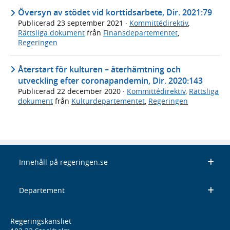
Översyn av stödet vid korttidsarbete, Dir. 2021:79
Publicerad
23 september 2021
·
Kommittédirektiv
,
Rättsliga dokument
från
Finansdepartementet
,
Regeringen
Återstart för kulturen – återhämtning och
utveckling efter coronapandemin, Dir. 2020:143
Publicerad
22 december 2020
·
Kommittédirektiv
,
Rättsliga
dokument
från
Kulturdepartementet
,
Regeringen
Innehåll på regeringen.se
Departement
Regeringskansliet