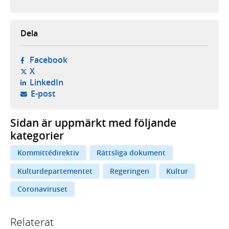
Dela
- öppnas i ny flik, extern webbplats,
Facebook
- öppnas i ny flik, extern webbplats,
X
- öppnas i ny flik, extern webbplats,
LinkedIn
- öppnar din e-postklient,
E-post
Sidan är uppmärkt med följande
kategorier
Kommittédirektiv
Rättsliga dokument
Kulturdepartementet
Regeringen
Kultur
Coronaviruset
Relaterat