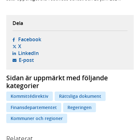
Dela
- öppnas i ny flik, extern webbplats,
Facebook
- öppnas i ny flik, extern webbplats,
X
- öppnas i ny flik, extern webbplats,
LinkedIn
- öppnar din e-postklient,
E-post
Sidan är uppmärkt med följande
kategorier
Kommittédirektiv
Rättsliga dokument
Finansdepartementet
Regeringen
Kommuner och regioner
Relaterat