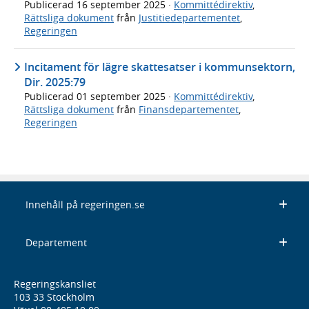
Publicerad
16 september 2025
·
Kommittédirektiv
,
Rättsliga dokument
från
Justitiedepartementet
,
Regeringen
Incitament för lägre skattesatser i kommunsektorn,
Dir. 2025:79
Publicerad
01 september 2025
·
Kommittédirektiv
,
Rättsliga dokument
från
Finansdepartementet
,
Regeringen
Innehåll på regeringen.se
Departement
Regeringskansliet
103 33 Stockholm