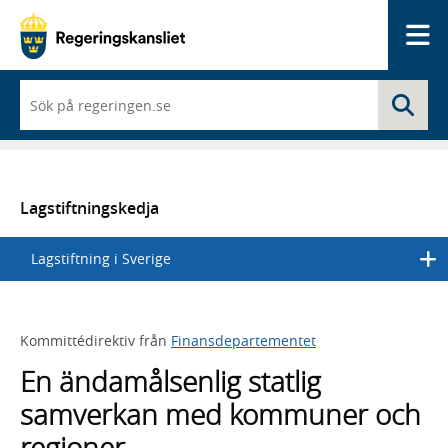
Me
När
Sö
du
börjar
skriva
så
framträder
en
Lagstiftningskedja
lista
med
Lagstiftning i Sverige
sökförslag
Kommittédirektiv från
Finansdepartementet
En ändamålsenlig statlig
samverkan med kommuner och
regioner