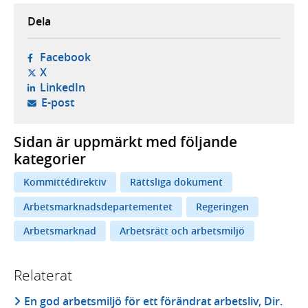
Dela
- öppnas i ny flik, extern webbplats,
Facebook
- öppnas i ny flik, extern webbplats,
X
- öppnas i ny flik, extern webbplats,
LinkedIn
- öppnar din e-postklient,
E-post
Sidan är uppmärkt med följande
kategorier
Kommittédirektiv
Rättsliga dokument
Arbetsmarknadsdepartementet
Regeringen
Arbetsmarknad
Arbetsrätt och arbetsmiljö
Relaterat
En god arbetsmiljö för ett förändrat arbetsliv, Dir.