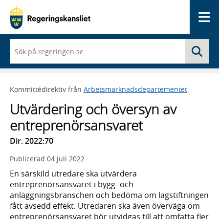
Me
När
Sö
du
börjar
skriva
så
Kommittédirektiv från
Arbetsmarknadsdepartementet
framträder
en
Utvärdering och översyn av
lista
med
entreprenörsansvaret
sökförslag
Dir. 2022:70
Publicerad
04 juli 2022
En särskild utredare ska utvärdera
entreprenörsansvaret i bygg- och
anläggningsbranschen och bedöma om lagstiftningen
fått avsedd effekt. Utredaren ska även överväga om
entreprenörsansvaret bör utvidgas till att omfatta fler