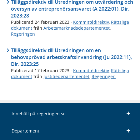
Tilläggsdirektiv till Utredningen om utvärdering och
översyn av entreprenörsansvaret (A 2022:01), Dir.
2023:28
Publicerad
24 februari 2023
·
Kommittédirektiv
,
Rättsliga
dokument
från
Arbetsmarknadsdepartementet
,
Regeringen
Tilläggsdirektiv till Utredningen om en
behovsprövad arbetskraftsinvandring (Ju 2022:11),
Dir. 2023:25
Publicerad
17 februari 2023
·
Kommittédirektiv
,
Rättsliga
dokument
från
Justitiedepartementet
,
Regeringen
Innehåll på regeringen.se
Departement