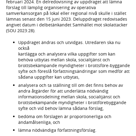
februari 2024. En delredovisning av uppdraget att lämna
förslag till lämplig organisering av operativa
samverkansorgan på lokal eller regional nivå skulle i stället
lämnas senast den 15 juni 2023. Deluppdraget redovisades
angivet datum i delbetänkandet Samhället mot skolattacker
(SOU 2023:28).
Uppdraget ändras och utvidgas. Utredaren ska nu
också
kartlägga och analysera vilka uppgifter som kan
behöva utbytas mellan skola, socialtjänst och
brottsbekämpande myndigheter i brottsföre-byggande
syfte och föreslå författningsändringar som medför att
sådana uppgifter kan utbytas,
analysera och ta ställning till om det finns behov av
andra åtgärder för att underlätta nödvändig
informationsdelning mellan skola, socialtjänst och
brottsbekämpande myndigheter i brottförebyggande
syfte och vid behov lämna sådana förslag,
bedöma om förslagen är proportionerliga och
ändamålsenliga, och
lämna nödvändiga författningsförslag.