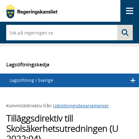
Me
När
Sö
du
börjar
skriva
så
framträder
en
Lagstiftningskedja
lista
med
Lagstiftning i Sverige
sökförslag
Kommittédirektiv från
Utbildningsdepartementet
Tilläggsdirektiv till
Skolsäkerhetsutredningen (U
2022:04)