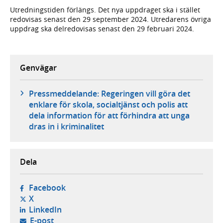
Utredningstiden förlängs. Det nya uppdraget ska i stället
redovisas senast den 29 september 2024. Utredarens övriga
uppdrag ska delredovisas senast den 29 februari 2024.
Genvägar
Pressmeddelande: Regeringen vill göra det
enklare för skola, socialtjänst och polis att
dela information för att förhindra att unga
dras in i kriminalitet
Dela
- öppnas i ny flik, extern webbplats,
Facebook
- öppnas i ny flik, extern webbplats,
X
- öppnas i ny flik, extern webbplats,
LinkedIn
- öppnar din e-postklient,
E-post