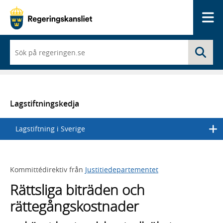
Me
När
Sö
du
börjar
skriva
så
framträder
en
Lagstiftningskedja
lista
med
Lagstiftning i Sverige
sökförslag
Kommittédirektiv från
Justitiedepartementet
Rättsliga biträden och
rättegångskostnader