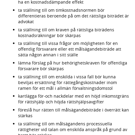
ha en kostnadsdämpande effekt
ta ställning till om timkostnadsnormen bör
differentieras beroende på om det rättsliga biträdet är
advokat
ta ställning till om kraven på rättsliga biträdens
kostnadsräkningar bör skärpas
ta ställning till vissa frågor om möjligheten för en
offentlig försvarare eller ett målsägandebiträde att
sätta någon annan i sitt ställe
lämna förslag på hur behörighetskraven för offentliga
försvarare bör skärpas
ta ställning till om enskilda i vissa fall bör kunna
beviljas ersättning för rättegångskostnader inom
ramen för ett mål i allmän förvaltningsdomstol
kartlägga för-och nackdelar med en höjd inkomstgräns
för rättshjälp och höjda rättshjälpsavgifter
föreslå hur rätten till målsägandebiträde i överrätt kan
stärkas
ta ställning till om målsägandens processuella
rättigheter vid talan om enskilda anspråk på grund av