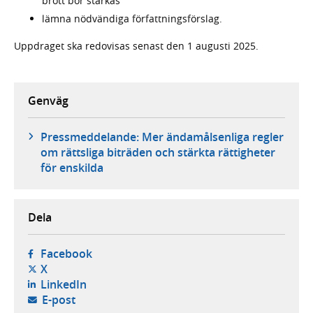
brott bör stärkas
lämna nödvändiga författningsförslag.
Uppdraget ska redovisas senast den 1 augusti 2025.
Genväg
Pressmeddelande: Mer ändamålsenliga regler
om rättsliga biträden och stärkta rättigheter
för enskilda
Dela
- öppnas i ny flik, extern webbplats,
Facebook
- öppnas i ny flik, extern webbplats,
X
- öppnas i ny flik, extern webbplats,
LinkedIn
- öppnar din e-postklient,
E-post