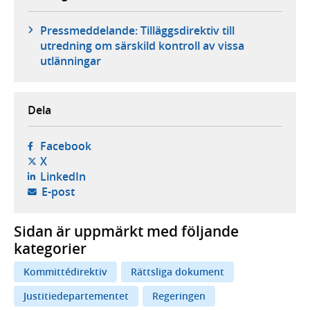
Pressmeddelande: Tilläggsdirektiv till
utredning om särskild kontroll av vissa
utlänningar
Dela
- öppnas i ny flik, extern webbplats,
Facebook
- öppnas i ny flik, extern webbplats,
X
- öppnas i ny flik, extern webbplats,
LinkedIn
- öppnar din e-postklient,
E-post
Sidan är uppmärkt med följande
kategorier
Kommittédirektiv
Rättsliga dokument
Justitiedepartementet
Regeringen