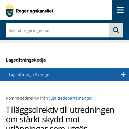
Me
När
Sö
du
börjar
skriva
så
framträder
en
Lagstiftningskedja
lista
med
Lagstiftning i Sverige
sökförslag
Kommittédirektiv från
Justitiedepartementet
Tilläggsdirektiv till utredningen
om stärkt skydd mot
utlänningar som utgör