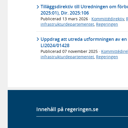
Tilläggsdirektiv till Utredningen om för
2025:01), Dir. 2025:106
Publicerad
13 mars 2026
·
Kommittédirektiv
,
infrastrukturdepartementet
,
Regeringen
Uppdrag att utreda utformningen av en ti
LI2024/01428
Publicerad
07 november 2025
·
Kommittédirek
infrastrukturdepartementet
,
Regeringen
Innehåll på regeringen.se