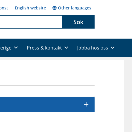
post
English website
Other languages
Sök
verige
Press & kontakt
Jobba hos oss