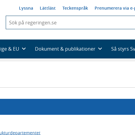
Lyssna
Lättläst
Teckenspråk
Prenumerera via e-
När
du
börjar
skriva
så
rige & EU
Dokument & publikationer
Så styrs S
framträder
en
lista
med
sökförslag
rukturdepartementet