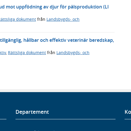
bud mot uppfödning av djur för pälsproduktion (LI
Rättsliga dokument
från
Landsbygds- och
llgänglig, hållbar och effektiv veterinär beredskap,
tiv
,
Rättsliga dokument
från
Landsbygds- och
Departement
Ko