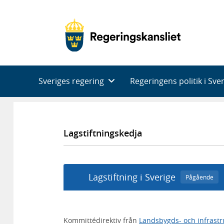
Huvudnavigering
Sveriges regering
Regeringens politik i Sve
Lagstiftningskedja
Lagstiftning i Sverige
Pågående
Kommittédirektiv från
Landsbygds- och infrast