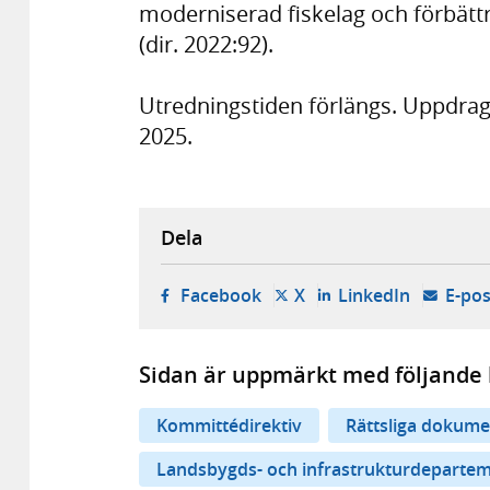
moderniserad fiskelag och förbättr
(dir. 2022:92).
Utredningstiden förlängs. Uppdraget
2025.
Dela
- öppnas i ny flik, extern w
- öppnas i ny flik, ext
- öppnas i
Facebook
X
LinkedIn
E-pos
Sidan är uppmärkt med följande 
Kommittédirektiv
Rättsliga dokume
Landsbygds- och infrastrukturdeparte