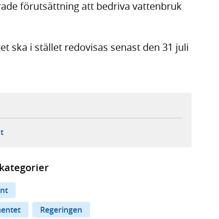
ade förutsättning att bedriva vattenbruk
 ska i stället redovisas senast den 31 juli
ebbplats,
ern webbplats,
 ny flik, extern webbplats,
- öppnar din e-postklient,
t
kategorier
nt
mentet
Regeringen