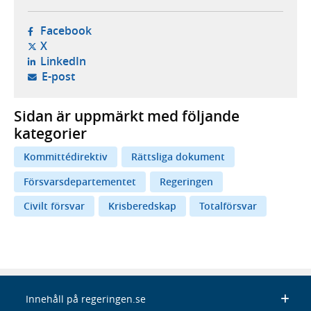
- öppnas i ny flik, extern webbplats,
Facebook
- öppnas i ny flik, extern webbplats,
X
- öppnas i ny flik, extern webbplats,
LinkedIn
- öppnar din e-postklient,
E-post
Sidan är uppmärkt med följande
kategorier
Kommittédirektiv
Rättsliga dokument
Försvarsdepartementet
Regeringen
Civilt försvar
Krisberedskap
Totalförsvar
Innehåll på regeringen.se