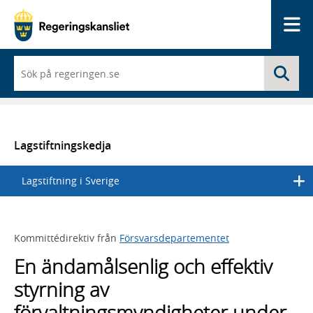
Me
När
Sö
du
börjar
skriva
så
framträder
en
Lagstiftningskedja
lista
med
Lagstiftning i Sverige
sökförslag
Kommittédirektiv från
Försvarsdepartementet
En ändamålsenlig och effektiv
styrning av
förvaltningsmyndigheter under