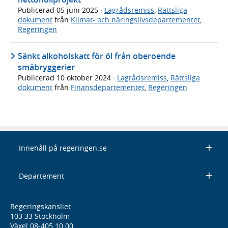
Publicerad
05 juni 2025
·
Lagrådsremiss
,
Rättsliga
dokument
från
Klimat- och näringslivsdepartementet
,
Regeringen
Sänkt alkoholskatt för öl från oberoende
småbryggerier
Publicerad
10 oktober 2024
·
Lagrådsremiss
,
Rättsliga
dokument
från
Finansdepartementet
,
Regeringen
Innehåll på regeringen.se
Departement
Regeringskansliet
103 33 Stockholm
Växel 08-405 10 00