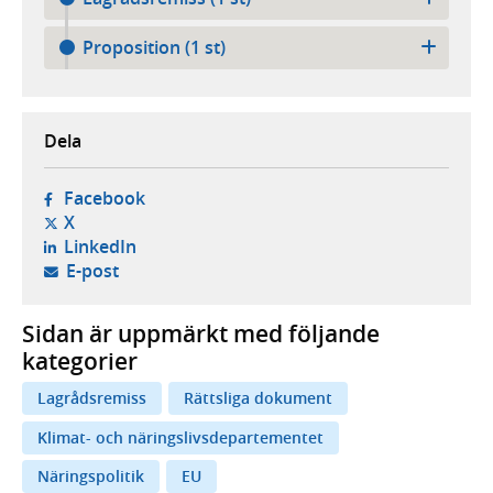
Proposition (1 st)
Dela
- öppnas i ny flik, extern webbplats,
Facebook
- öppnas i ny flik, extern webbplats,
X
- öppnas i ny flik, extern webbplats,
LinkedIn
- öppnar din e-postklient,
E-post
Sidan är uppmärkt med följande
kategorier
Lagrådsremiss
Rättsliga dokument
Klimat- och näringslivsdepartementet
Näringspolitik
EU