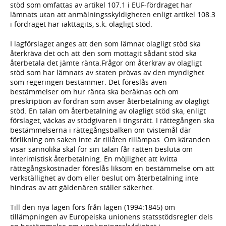
stöd som omfattas av artikel 107.1 i EUF-fördraget har
lämnats utan att anmälningsskyldigheten enligt artikel 108.3
i fördraget har iakttagits, s.k. olagligt stöd.
I lagförslaget anges att den som lämnat olagligt stöd ska
återkräva det och att den som mottagit sådant stöd ska
återbetala det jämte ränta.Frågor om återkrav av olagligt
stöd som har lämnats av staten prövas av den myndighet
som regeringen bestämmer. Det föreslås även
bestämmelser om hur ränta ska beräknas och om
preskription av fordran som avser återbetalning av olagligt
stöd. En talan om återbetalning av olagligt stöd ska, enligt
förslaget, väckas av stödgivaren i tingsrätt. I rättegången ska
bestämmelserna i rättegångsbalken om tvistemål där
förlikning om saken inte är tillåten tillämpas. Om käranden
visar sannolika skäl för sin talan får rätten besluta om
interimistisk återbetalning. En möjlighet att kvitta
rättegångskostnader föreslås liksom en bestämmelse om att
verkställighet av dom eller beslut om återbetalning inte
hindras av att gäldenären ställer säkerhet.
Till den nya lagen förs från lagen (1994:1845) om
tillämpningen av Europeiska unionens statsstödsregler dels