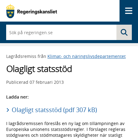
Me
När
Sö
du
börjar
skriva
så
Lagrådsremiss från
Klimat- och näringslivsdepartementet
framträder
en
Olagligt statsstöd
lista
med
sökförslag
Publicerad
07 februari 2013
Ladda ner:
Olagligt statsstöd (pdf 307 kB)
I lagrådsremissen föreslås en ny lag om tillämpningen av
Europeiska unionens statsstödsregler. I förslaget regleras
stödgivares och stödmottagares skyldigheter när statligt