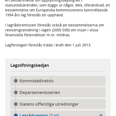
en bestämmelse om upplysningsskyldighet i
statsstödsärenden, som byggs ut något, dels, oförändrad, en
bestämmelse om Europeiska kommissionens kontrollbesök.
1994 års lag föreslås bli upphävd.
I lagrådsremissen föreslås också att bestämmelserna om
revisorsgranskning i lagen (2005:590) om insyn i vissa
finansiella förbindelser m.m. mildras.
Lagförslagen föreslås träda i kraft den 1 juli 2013.
Lagstiftningskedjan
Kommittédirektiv
Departementsserien
Statens offentliga utredningar
Lagrådsremiss (1 st)