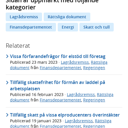
Sidan är uppmärkt med följande
kategorier
Lagrådsremiss
Rättsliga dokument
Finansdepartementet
Energi
Skatt och tull
Relaterat
Vissa förfarandefrågor för elstöd till företag
Publicerad
23 mars 2023
·
Lagrådsremiss
,
Rättsliga
dokument
från
Finansdepartementet
,
Regeringen
Tillfällig skattefrihet för förmån av laddel på
arbetsplatsen
Publicerad
16 februari 2023
·
Lagrådsremiss
,
Rättsliga
dokument
från
Finansdepartementet
,
Regeringen
Tillfällig skatt på vissa elproducenters överintäkter
Publicerad
19 januari 2023
·
Lagrådsremiss
,
Rättsliga
dokument
från
Finansdepartementet
,
Regeringen