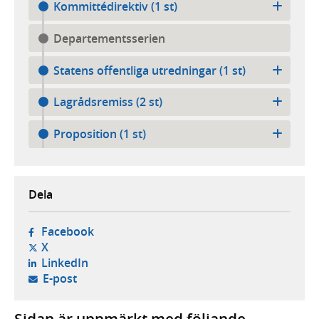
Kommittédirektiv (1 st)
Departementsserien
Statens offentliga utredningar (1 st)
Lagrådsremiss (2 st)
Proposition (1 st)
Dela
- öppnas i ny flik, extern webbplats,
Facebook
- öppnas i ny flik, extern webbplats,
X
- öppnas i ny flik, extern webbplats,
LinkedIn
- öppnar din e-postklient,
E-post