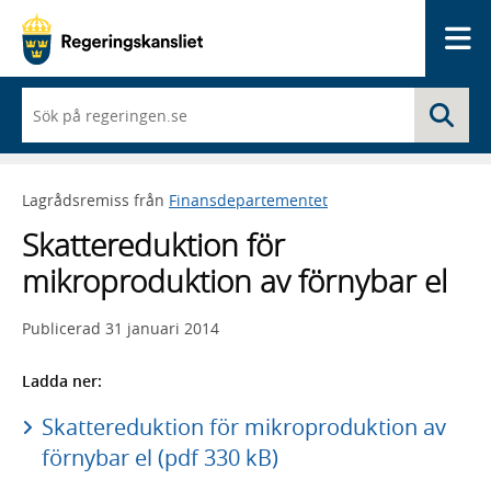
Me
När
Sö
du
börjar
skriva
så
Lagrådsremiss från
Finansdepartementet
framträder
en
Skattereduktion för
lista
med
mikroproduktion av förnybar el
sökförslag
Publicerad
31 januari 2014
Ladda ner:
Skattereduktion för mikroproduktion av
förnybar el (pdf 330 kB)