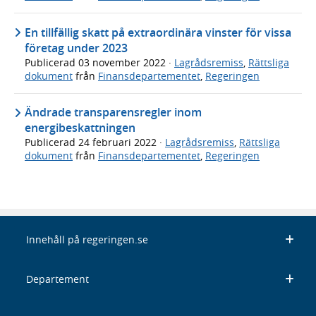
En tillfällig skatt på extraordinära vinster för vissa
företag under 2023
Publicerad
03 november 2022
·
Lagrådsremiss
,
Rättsliga
dokument
från
Finansdepartementet
,
Regeringen
Ändrade transparensregler inom
energibeskattningen
Publicerad
24 februari 2022
·
Lagrådsremiss
,
Rättsliga
dokument
från
Finansdepartementet
,
Regeringen
Innehåll på regeringen.se
Departement