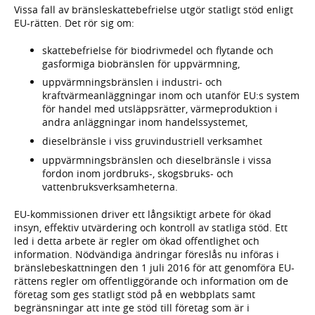
Vissa fall av bränsleskattebefrielse utgör statligt stöd enligt
EU-rätten. Det rör sig om:
skattebefrielse för biodrivmedel och flytande och
gasformiga biobränslen för uppvärmning,
uppvärmningsbränslen i industri- och
kraftvärmeanläggningar inom och utanför EU:s system
för handel med utsläppsrätter, värmeproduktion i
andra anläggningar inom handelssystemet,
dieselbränsle i viss gruvindustriell verksamhet
uppvärmningsbränslen och dieselbränsle i vissa
fordon inom jordbruks-, skogsbruks- och
vattenbruksverksamheterna.
EU-kommissionen driver ett långsiktigt arbete för ökad
insyn, effektiv utvärdering och kontroll av statliga stöd. Ett
led i detta arbete är regler om ökad offentlighet och
information. Nödvändiga ändringar föreslås nu införas i
bränslebeskattningen den 1 juli 2016 för att genomföra EU-
rättens regler om offentliggörande och information om de
företag som ges statligt stöd på en webbplats samt
begränsningar att inte ge stöd till företag som är i