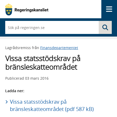
Me
När
Sö
du
börjar
skriva
så
Lagrådsremiss från
Finansdepartementet
framträder
en
Vissa statsstödskrav på
lista
med
bränsleskatteområdet
sökförslag
Publicerad
03 mars 2016
Ladda ner:
Vissa statsstödskrav på
bränsleskatteområdet (pdf 587 kB)