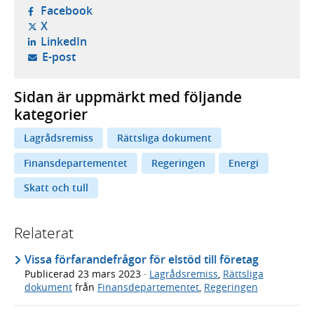
- öppnas i ny flik, extern webbplats,
Facebook
- öppnas i ny flik, extern webbplats,
X
- öppnas i ny flik, extern webbplats,
LinkedIn
- öppnar din e-postklient,
E-post
Sidan är uppmärkt med följande
kategorier
Lagrådsremiss
Rättsliga dokument
Finansdepartementet
Regeringen
Energi
Skatt och tull
Relaterat
Vissa förfarandefrågor för elstöd till företag
Publicerad
23 mars 2023
·
Lagrådsremiss
,
Rättsliga
dokument
från
Finansdepartementet
,
Regeringen