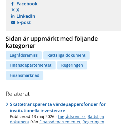
- öppnas i ny flik, extern webbplats,
Facebook
- öppnas i ny flik, extern webbplats,
X
- öppnas i ny flik, extern webbplats,
LinkedIn
- öppnar din e-postklient,
E-post
Sidan är uppmärkt med följande
kategorier
Lagrådsremiss
Rättsliga dokument
Finansdepartementet
Regeringen
Finansmarknad
Relaterat
Skattetransparenta värdepappersfonder för
institutionella investerare
Publicerad
13 maj 2026
·
Lagrådsremiss
,
Rättsliga
dokument
från
Finansdepartementet
,
Regeringen