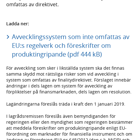
omfattas av direktivet.
Ladda ner:
Avvecklingssystem som inte omfattas av
EU:s regelverk och föreskrifter om
produktingripande (pdf 444 kB)
För avveckling som sker i likställda system ska det finnas
samma skydd mot rättsliga risker som vid avveckling i
system som omfattas av finalitydirektivet. Förslaget innebär
ändringar i dels lagen om system för avveckling av
förpliktelser på finansmarknaden, dels lagen om resolution.
Lagändringarna föreslås träda i kraft den 1 januari 2019.
I lagrådsremissen föreslås även bemyndiganden för
regeringen eller den myndighet som regeringen bestämmer
att meddela föreskrifter om produktingripande enligt EU-
förordning om marknader för finansiella instrument och om
ändring av förordning (EU) nr 648/2012 (den s.k. MiFIR) och