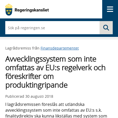
Me
När
Sö
du
börjar
skriva
så
Lagrådsremiss från
Finansdepartementet
framträder
en
Avvecklingssystem som inte
lista
med
omfattas av EU:s regelverk och
sökförslag
föreskrifter om
produktingripande
Publicerad
30 augusti 2018
I lagrådsremissen föreslås att utländska
avvecklingssystem som inte omfattas av EU:s s.k.
finalitydirektiv ska kunna likställas med system som