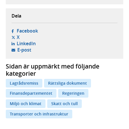
Dela
- öppnas i ny flik, extern webbplats,
Facebook
- öppnas i ny flik, extern webbplats,
X
- öppnas i ny flik, extern webbplats,
LinkedIn
- öppnar din e-postklient,
E-post
Sidan är uppmärkt med följande
kategorier
Lagrådsremiss
Rättsliga dokument
Finansdepartementet
Regeringen
Miljö och klimat
Skatt och tull
Transporter och infrastruktur