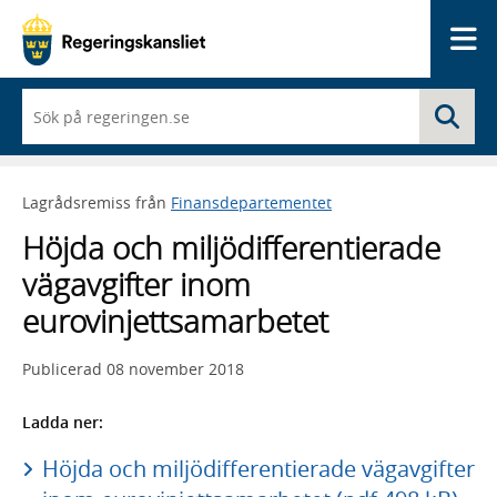
Me
När
Sö
du
börjar
skriva
så
Lagrådsremiss från
Finansdepartementet
framträder
en
Höjda och miljödifferentierade
lista
med
vägavgifter inom
sökförslag
eurovinjettsamarbetet
Publicerad
08 november 2018
Ladda ner:
Höjda och miljödifferentierade vägavgifter