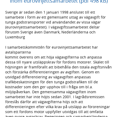
inom eurovinjettsamarbetet (pdf 498 kB)
Sverige är sedan den 1 januari 1998 anslutet till ett
samarbete i form av ett gemensamt uttag av vägavgift för
tunga godstransporter vid användandet av vissa vägar
(eurovinjettsamarbetet). I vägavgiftssamarbetet deltar
förutom Sverige även Danmark, Nederländerna och
Luxemburg
I samarbetskommittén för eurovinjettsamarbetet har
avtalsparterna
kommit överens om att höja vägavgifterna och anpassa
dessa till nyare utsläppskrav för fordons motorer. Skälet till
höjningen är framförallt att bibehålla den totala avgiftsnivån
och förstärka differentieringen av avgiften. Genom en
utvidgad differentiering av vägavgiften anpassas
trafikbeskattningen för den tunga godstrafiken till de
kostnader som den ger upphov till i fråga om bl.a.
miljöpåverkan. Den gemensamma vägavgiften inom
samarbetet har inte höjts sedan 2001. I lagrådsremissen
föreslås därför att vägavgifterna höjs och att
differentieringen efter vilka krav på utsläpp av föroreningar
som ett fordons motor uppfyller utvidgas till att omfatta
även nyare avgaskrav. Regeringen och samarbetsländerna