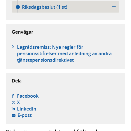
Riksdagsbeslut (1 st)
Genvägar
Lagrådsremiss: Nya regler för
pensionsstiftelser med anledning av andra
tjänstepensionsdirektivet
Dela
- öppnas i ny flik, extern webbplats,
Facebook
- öppnas i ny flik, extern webbplats,
X
- öppnas i ny flik, extern webbplats,
LinkedIn
- öppnar din e-postklient,
E-post