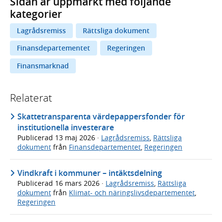
Sidan är uppmärkt med följande
kategorier
Lagrådsremiss
Rättsliga dokument
Finansdepartementet
Regeringen
Finansmarknad
Relaterat
Skattetransparenta värdepappersfonder för
institutionella investerare
Publicerad
13 maj 2026
·
Lagrådsremiss
,
Rättsliga
dokument
från
Finansdepartementet
,
Regeringen
Vindkraft i kommuner – intäktsdelning
Publicerad
16 mars 2026
·
Lagrådsremiss
,
Rättsliga
dokument
från
Klimat- och näringslivsdepartementet
,
Regeringen