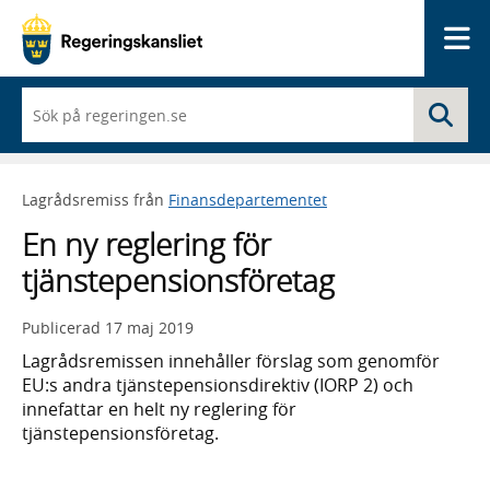
Me
När
Sö
du
börjar
skriva
så
Lagrådsremiss från
Finansdepartementet
framträder
en
En ny reglering för
lista
med
tjänstepensionsföretag
sökförslag
Publicerad
17 maj 2019
Lagrådsremissen innehåller förslag som genomför
EU:s andra tjänstepensionsdirektiv (IORP 2) och
innefattar en helt ny reglering för
tjänstepensionsföretag.