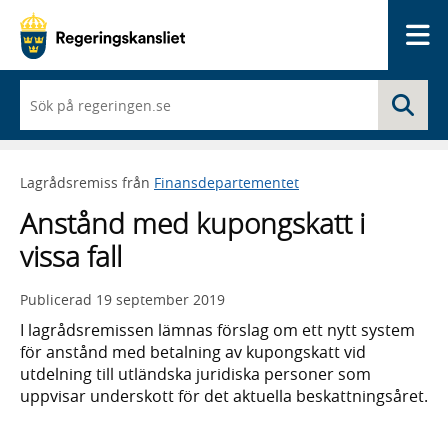
Me
När
Sö
du
börjar
skriva
så
Lagrådsremiss från
Finansdepartementet
framträder
en
Anstånd med kupongskatt i
lista
med
vissa fall
sökförslag
Publicerad
19 september 2019
I lagrådsremissen lämnas förslag om ett nytt system
för anstånd med betalning av kupongskatt vid
utdelning till utländska juridiska personer som
uppvisar underskott för det aktuella beskattningsåret.