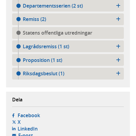
Departementsserien (2 st)
Remiss (2)
Statens offentliga utredningar
Lagrådsremiss (1 st)
Proposition (1 st)
Riksdagsbeslut (1)
Dela
- öppnas i ny flik, extern webbplats,
Facebook
- öppnas i ny flik, extern webbplats,
X
- öppnas i ny flik, extern webbplats,
LinkedIn
- öppnar din e-postklient,
E-post