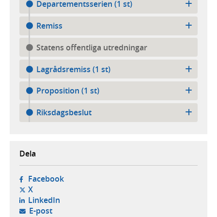
Departementsserien (1 st)
Remiss
Statens offentliga utredningar
Lagrådsremiss (1 st)
Proposition (1 st)
Riksdagsbeslut
Dela
- öppnas i ny flik, extern webbplats,
Facebook
- öppnas i ny flik, extern webbplats,
X
- öppnas i ny flik, extern webbplats,
LinkedIn
- öppnar din e-postklient,
E-post