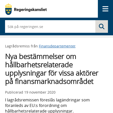
Me
När
Sö
du
börjar
skriva
så
Lagrådsremiss från
Finansdepartementet
framträder
en
Nya bestämmelser om
lista
med
hållbarhetsrelaterade
sökförslag
upplysningar för vissa aktörer
på finansmarknadsområdet
Publicerad
19 november 2020
I lagrådsremissen föreslås lagändringar som
föranleds av EU:s förordning om
hållbarhetsrelaterade upplysningar.