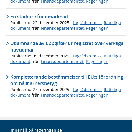
dokument
från
Finansdepartementet
,
Regeringen
En starkare fondmarknad
Publicerad
22 december 2025
·
Lagrådsremiss
,
Rättsliga
dokument
från
Finansdepartementet
,
Regeringen
Utlämnande av uppgifter ur registret över verkliga
huvudmän
Publicerad
05 december 2025
·
Lagrådsremiss
,
Rättsliga
dokument
från
Finansdepartementet
,
Regeringen
Kompletterande bestämmelser till EU:s förordning
om hållbarhetsbetyg
Publicerad
27 november 2025
·
Lagrådsremiss
,
Rättsliga
dokument
från
Finansdepartementet
,
Regeringen
Innehåll på regeringen.se