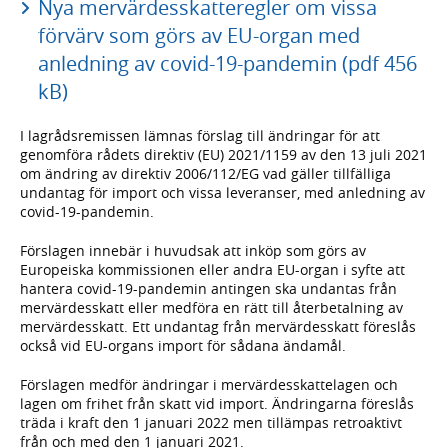
Nya mervärdesskatteregler om vissa
förvärv som görs av EU-organ med
anledning av covid-19-pandemin (pdf 456
kB)
I lagrådsremissen lämnas förslag till ändringar för att
genomföra rådets direktiv (EU) 2021/1159 av den 13 juli 2021
om ändring av direktiv 2006/112/EG vad gäller tillfälliga
undantag för import och vissa leveranser, med anledning av
covid-19-pandemin.
Förslagen innebär i huvudsak att inköp som görs av
Europeiska kommissionen eller andra EU-organ i syfte att
hantera covid-19-pandemin antingen ska undantas från
mervärdesskatt eller medföra en rätt till återbetalning av
mervärdesskatt. Ett undantag från mervärdesskatt föreslås
också vid EU-organs import för sådana ändamål.
Förslagen medför ändringar i mervärdesskattelagen och
lagen om frihet från skatt vid import. Ändringarna föreslås
träda i kraft den 1 januari 2022 men tillämpas retroaktivt
från och med den 1 januari 2021.