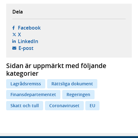
Dela
- öppnas i ny flik, extern webbplats,
Facebook
- öppnas i ny flik, extern webbplats,
X
- öppnas i ny flik, extern webbplats,
LinkedIn
- öppnar din e-postklient,
E-post
Sidan är uppmärkt med följande
kategorier
Lagrådsremiss
Rättsliga dokument
Finansdepartementet
Regeringen
Skatt och tull
Coronaviruset
EU