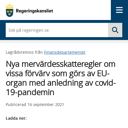
Me
När
Sö
du
börjar
skriva
så
Lagrådsremiss från
Finansdepartementet
framträder
en
Nya mervärdesskatteregler om
lista
med
vissa förvärv som görs av EU-
sökförslag
organ med anledning av covid-
19-pandemin
Publicerad
16 september 2021
Ladda ner: