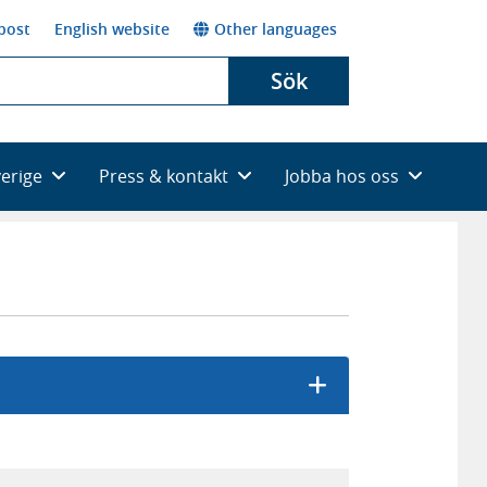
post
English website
Other languages
Sök
verige
Press & kontakt
Jobba hos oss