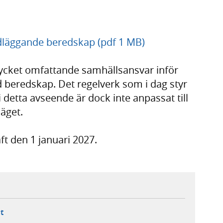
läggande beredskap (pdf 1 MB)
cket omfattande samhällsansvar inför
d beredskap. Det regelverk som i dag styr
detta avseende är dock inte anpassat till
läget.
ft den 1 januari 2027.
ebbplats,
ern webbplats,
 ny flik, extern webbplats,
- öppnar din e-postklient,
t