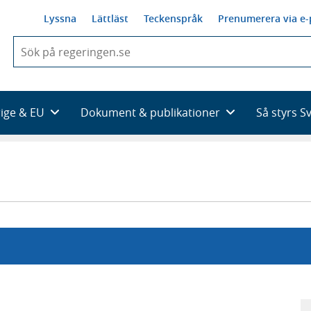
Lyssna
Lättläst
Teckenspråk
Prenumerera via e-
När
du
börjar
skriva
så
rige & EU
Dokument & publikationer
Så styrs S
framträder
en
lista
med
sökförslag