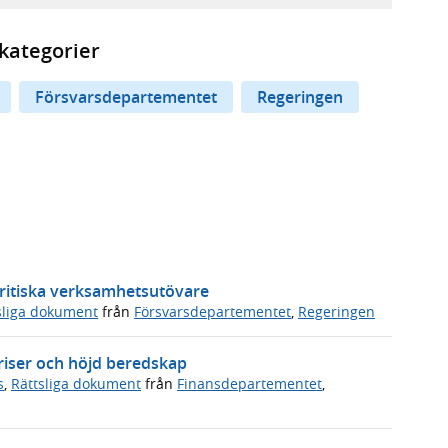
kategorier
Försvarsdepartementet
Regeringen
kritiska verksamhetsutövare
sliga dokument
från
Försvarsdepartementet
,
Regeringen
riser och höjd beredskap
s
,
Rättsliga dokument
från
Finansdepartementet
,