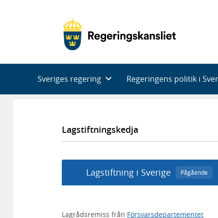
Huvudnavigering
Sveriges regering
Regeringens politik i Sve
Lagstiftningskedja
Lagstiftning i Sverige
Pågående
Lagrådsremiss från
Försvarsdepartementet