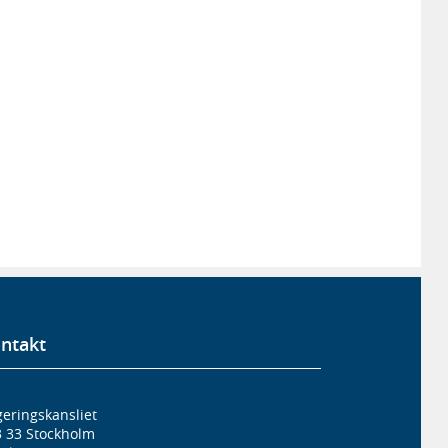
ntakt
eringskansliet
3 33 Stockholm