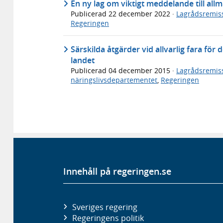
En ny lag om viktigt meddelande till al
Publicerad
22 december 2022
·
Lagrådsremis
Regeringen
Särskilda åtgärder vid allvarlig fara för
landet
Publicerad
04 december 2015
·
Lagrådsremis
näringslivsdepartementet
,
Regeringen
Innehåll på regeringen.se
Sveriges regering
Regeringens politik