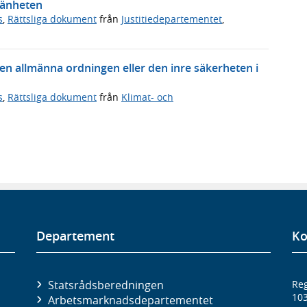
lmänheten
s
,
Rättsliga dokument
från
Justitiedepartementet
,
 den allmänna ordningen eller den inre säkerheten i
s
,
Rättsliga dokument
från
Klimat- och
Departement
Ko
Statsrådsberedningen
Reg
10
Arbetsmarknads­departementet