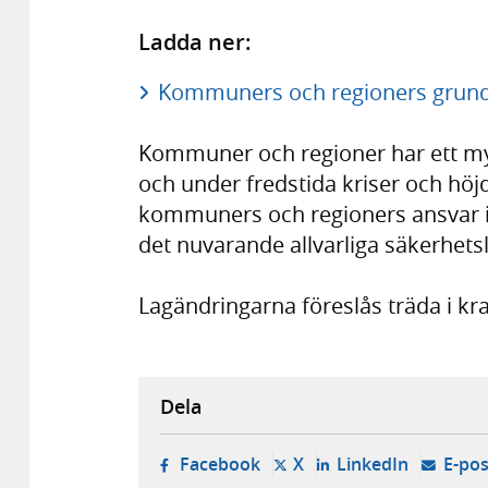
Ladda ner:
Kommuners och regioners grund
Kommuner och regioner har ett my
och under fredstida kriser och höj
kommuners och regioners ansvar i 
det nuvarande allvarliga säkerhets
Lagändringarna föreslås träda i kra
Dela
- öppnas i ny flik, extern w
- öppnas i ny flik, ext
- öppnas i
Facebook
X
LinkedIn
E-pos