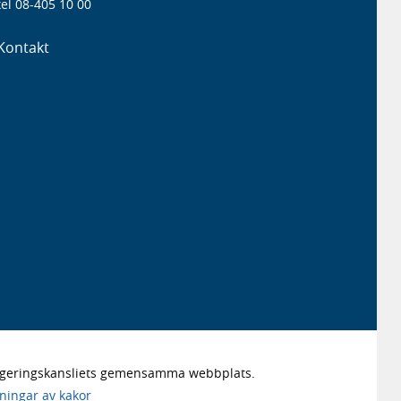
el 08-405 10 00
Kontakt
Regeringskansliets gemensamma webbplats.
lningar av kakor