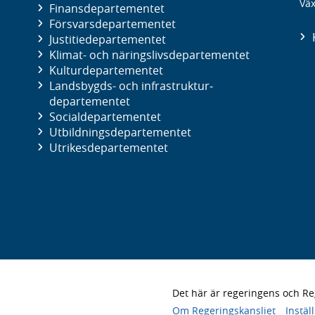
Väx
Finans­departementet
Försvars­departementet
Justitie­departementet
Klimat- och näringslivs­departementet
Kultur­departementet
Landsbygds- och infrastruktur­
departementet
Social­departementet
Utbildnings­departementet
Utrikes­departementet
Det här är regeringens och 
Om Regeringskansliet
Instäl