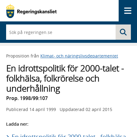
Me
När
Sö
du
börjar
skriva
så
Proposition från
Klimat- och näringslivsdepartementet
framträder
en
En idrottspolitik för 2000-talet -
lista
med
folkhälsa, folkrörelse och
sökförslag
underhållning
Prop. 1998/99:107
Publicerad
14 april 1999
Uppdaterad
02 april 2015
Ladda ner:
En idrottspolitik för 2000-talet - folkhälsa,