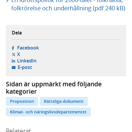
folkrörelse och underhållning (pdf 240 kB)
Dela
- öppnas i ny flik, extern webbplats,
Facebook
- öppnas i ny flik, extern webbplats,
X
- öppnas i ny flik, extern webbplats,
LinkedIn
- öppnar din e-postklient,
E-post
Sidan är uppmärkt med följande
kategorier
Proposition
Rättsliga dokument
Klimat- och näringslivsdepartementet
Relaterat