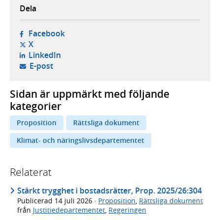
Dela
- öppnas i ny flik, extern webbplats,
Facebook
- öppnas i ny flik, extern webbplats,
X
- öppnas i ny flik, extern webbplats,
LinkedIn
- öppnar din e-postklient,
E-post
Sidan är uppmärkt med följande
kategorier
Proposition
Rättsliga dokument
Klimat- och näringslivsdepartementet
Relaterat
Stärkt trygghet i bostadsrätter, Prop. 2025/26:304
Publicerad
14 juli 2026
·
Proposition
,
Rättsliga dokument
från
Justitiedepartementet
,
Regeringen