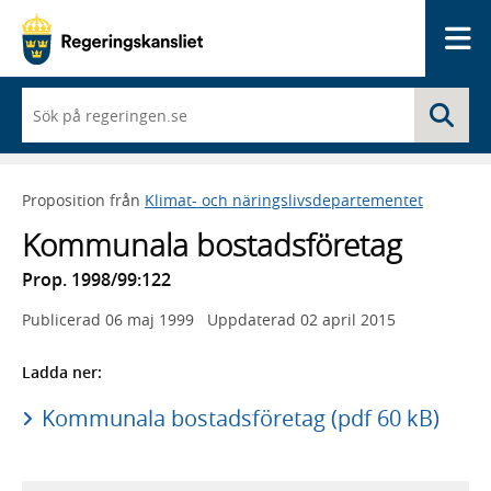
Me
När
Sö
du
börjar
skriva
så
Proposition från
Klimat- och näringslivsdepartementet
framträder
en
Kommunala bostadsföretag
lista
med
Prop. 1998/99:122
sökförslag
Publicerad
06 maj 1999
Uppdaterad
02 april 2015
Ladda ner:
Kommunala bostadsföretag (pdf 60 kB)