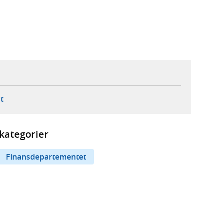
ebbplats,
ern webbplats,
 ny flik, extern webbplats,
- öppnar din e-postklient,
t
kategorier
Finansdepartementet