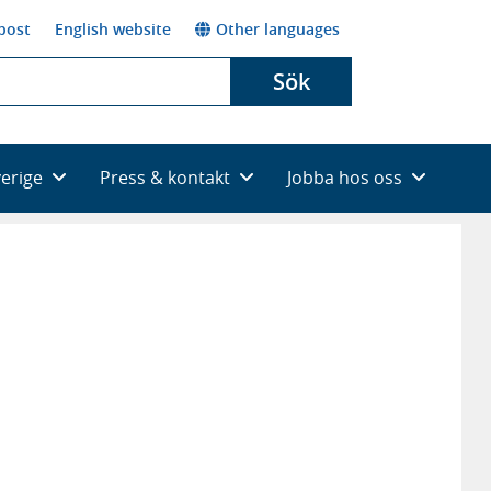
post
English website
Other languages
Sök
verige
Press & kontakt
Jobba hos oss