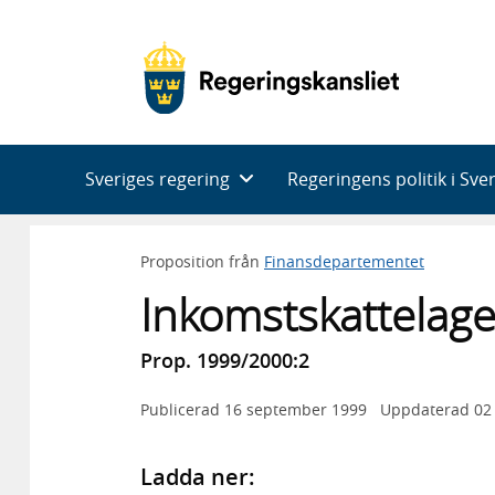
Huvudnavigering
Sveriges regering
Regeringens politik i Sve
Proposition från
Finansdepartementet
Inkomstskattelag
Prop. 1999/2000:2
Publicerad
16 september 1999
Uppdaterad
02
Ladda ner: