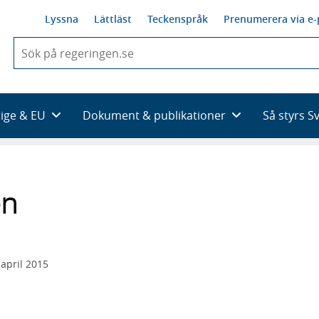
Lyssna
Lättläst
Teckenspråk
Prenumerera via e-
När
du
börjar
skriva
så
rige & EU
Dokument & publikationer
Så styrs S
framträder
en
lista
med
sökförslag
en
 april 2015