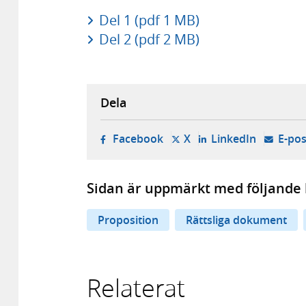
Del 1 (pdf 1 MB)
Del 2 (pdf 2 MB)
Dela
- öppnas i ny flik, extern w
- öppnas i ny flik, ext
- öppnas i
Facebook
X
LinkedIn
E-pos
Sidan är uppmärkt med följande 
Proposition
Rättsliga dokument
Relaterat