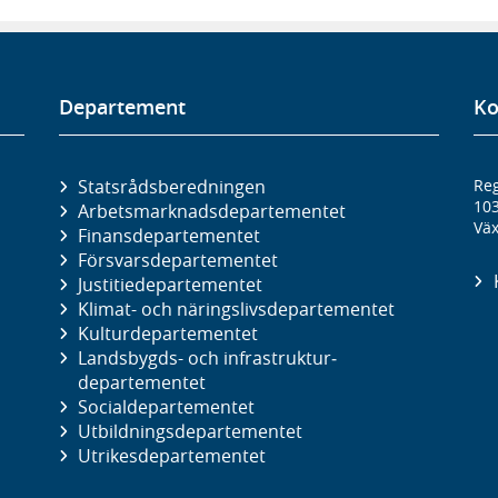
Departement
Ko
Statsrådsberedningen
Reg
10
Arbetsmarknads­departementet
Väx
Finans­departementet
Försvars­departementet
Justitie­departementet
Klimat- och näringslivs­departementet
Kultur­departementet
Landsbygds- och infrastruktur­
departementet
Social­departementet
Utbildnings­departementet
Utrikes­departementet