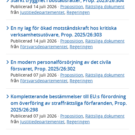
Stärkt trygghet i bostadsrätter, Prop. 2025/26:304
Publicerad
14 juli 2026
·
Proposition
,
Rättsliga dokument
från
Justitiedepartementet
,
Regeringen
En ny lag för ökad motståndskraft hos kritiska
verksamhetsutövare, Prop. 2025/26:303
Publicerad
14 juli 2026
·
Proposition
,
Rättsliga dokument
från
Försvarsdepartementet
,
Regeringen
En modern personalförsörjning av det civila
försvaret, Prop. 2025/26:302
Publicerad
07 juli 2026
·
Proposition
,
Rättsliga dokument
från
Försvarsdepartementet
,
Regeringen
Kompletterande bestämmelser till EU:s förordning
om överföring av straffrättsliga förfaranden, Prop.
2025/26:298
Publicerad
07 juli 2026
·
Proposition
,
Rättsliga dokument
från
Justitiedepartementet
,
Regeringen