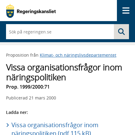
Me
När
Sö
du
börjar
skriva
så
Proposition från
Klimat- och näringslivsdepartementet
framträder
en
Vissa organisationsfrågor inom
lista
med
näringspolitiken
sökförslag
Prop. 1999/2000:71
Publicerad
21 mars 2000
Ladda ner:
Vissa organisationsfrågor inom
näringspolitiken (pdf 115 kB)