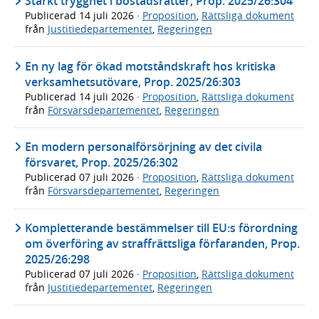
Stärkt trygghet i bostadsrätter, Prop. 2025/26:304
Publicerad
14 juli 2026
·
Proposition
,
Rättsliga dokument
från
Justitiedepartementet
,
Regeringen
En ny lag för ökad motståndskraft hos kritiska
verksamhetsutövare, Prop. 2025/26:303
Publicerad
14 juli 2026
·
Proposition
,
Rättsliga dokument
från
Försvarsdepartementet
,
Regeringen
En modern personalförsörjning av det civila
försvaret, Prop. 2025/26:302
Publicerad
07 juli 2026
·
Proposition
,
Rättsliga dokument
från
Försvarsdepartementet
,
Regeringen
Kompletterande bestämmelser till EU:s förordning
om överföring av straffrättsliga förfaranden, Prop.
2025/26:298
Publicerad
07 juli 2026
·
Proposition
,
Rättsliga dokument
från
Justitiedepartementet
,
Regeringen