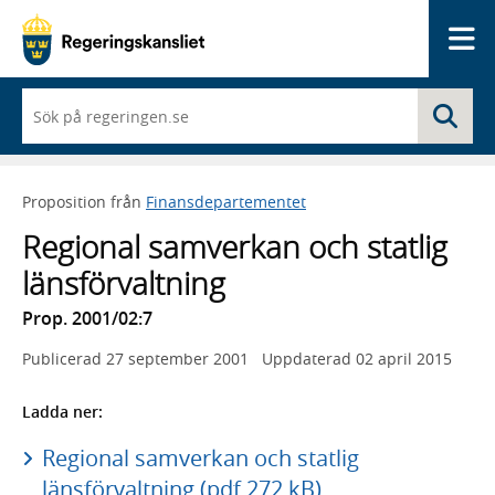
Me
När
Sö
du
börjar
skriva
så
Proposition från
Finansdepartementet
framträder
en
Regional samverkan och statlig
lista
med
länsförvaltning
sökförslag
Prop. 2001/02:7
Publicerad
27 september 2001
Uppdaterad
02 april 2015
Ladda ner:
Regional samverkan och statlig
länsförvaltning (pdf 272 kB)