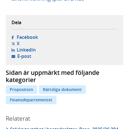
Dela
- öppnas i ny flik, extern webbplats,
Facebook
- öppnas i ny flik, extern webbplats,
X
- öppnas i ny flik, extern webbplats,
LinkedIn
- öppnar din e-postklient,
E-post
Sidan är uppmärkt med följande
kategorier
Proposition
Rättsliga dokument
Finansdepartementet
Relaterat