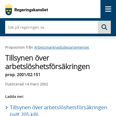
Me
När
Sö
du
börjar
skriva
så
Proposition från
Arbetsmarknadsdepartementet
framträder
en
Tillsynen över
lista
med
arbetslöshetsförsäkringen
sökförslag
prop. 2001/02:151
Publicerad
14 mars 2002
Ladda ner:
Tillsynen över arbetslöshetsförsäkringen
(pdf 205 kB)