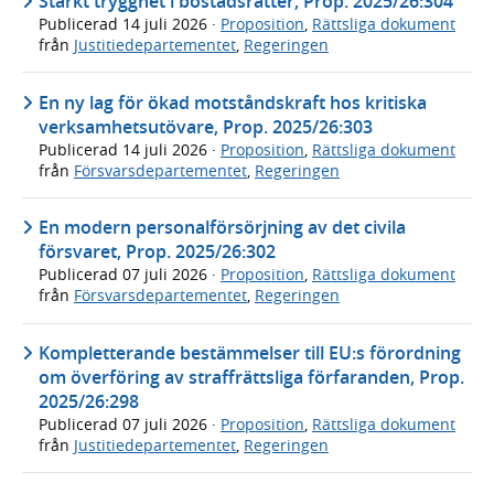
Stärkt trygghet i bostadsrätter, Prop. 2025/26:304
Publicerad
14 juli 2026
·
Proposition
,
Rättsliga dokument
från
Justitiedepartementet
,
Regeringen
En ny lag för ökad motståndskraft hos kritiska
verksamhetsutövare, Prop. 2025/26:303
Publicerad
14 juli 2026
·
Proposition
,
Rättsliga dokument
från
Försvarsdepartementet
,
Regeringen
En modern personalförsörjning av det civila
försvaret, Prop. 2025/26:302
Publicerad
07 juli 2026
·
Proposition
,
Rättsliga dokument
från
Försvarsdepartementet
,
Regeringen
Kompletterande bestämmelser till EU:s förordning
om överföring av straffrättsliga förfaranden, Prop.
2025/26:298
Publicerad
07 juli 2026
·
Proposition
,
Rättsliga dokument
från
Justitiedepartementet
,
Regeringen