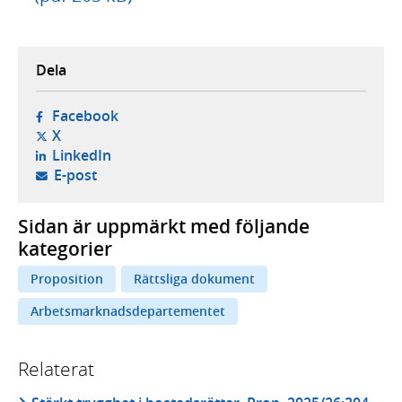
Dela
- öppnas i ny flik, extern webbplats,
Facebook
- öppnas i ny flik, extern webbplats,
X
- öppnas i ny flik, extern webbplats,
LinkedIn
- öppnar din e-postklient,
E-post
Sidan är uppmärkt med följande
kategorier
Proposition
Rättsliga dokument
Arbetsmarknadsdepartementet
Relaterat