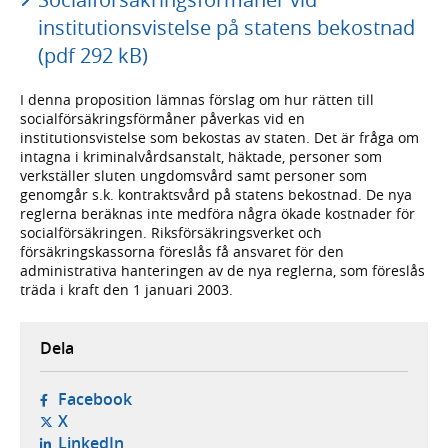
institutionsvistelse på statens bekostnad
(pdf 292 kB)
I denna proposition lämnas förslag om hur rätten till
socialförsäkringsförmåner påverkas vid en
institutionsvistelse som bekostas av staten. Det är fråga om
intagna i kriminalvårdsanstalt, häktade, personer som
verkställer sluten ungdomsvård samt personer som
genomgår s.k. kontraktsvård på statens bekostnad. De nya
reglerna beräknas inte medföra några ökade kostnader för
socialförsäkringen. Riksförsäkringsverket och
försäkringskassorna föreslås få ansvaret för den
administrativa hanteringen av de nya reglerna, som föreslås
träda i kraft den 1 januari 2003.
Dela
- öppnas i ny flik, extern webbplats,
Facebook
- öppnas i ny flik, extern webbplats,
X
- öppnas i ny flik, extern webbplats,
LinkedIn