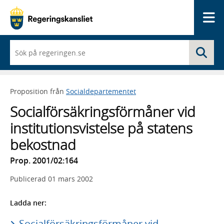
Me
När
Sö
du
börjar
skriva
så
Proposition från
Socialdepartementet
framträder
en
Socialförsäkringsförmåner vid
lista
med
institutionsvistelse på statens
sökförslag
bekostnad
Prop. 2001/02:164
Publicerad
01 mars 2002
Ladda ner:
Socialförsäkringsförmåner vid