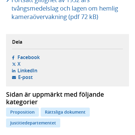
tvångsmedelslag och lagen om hemlig
kameraövervakning (pdf 72 kB)
Dela
- öppnas i ny flik, extern webbplats,
Facebook
- öppnas i ny flik, extern webbplats,
X
- öppnas i ny flik, extern webbplats,
LinkedIn
- öppnar din e-postklient,
E-post
Sidan är uppmärkt med följande
kategorier
Proposition
Rättsliga dokument
Justitiedepartementet