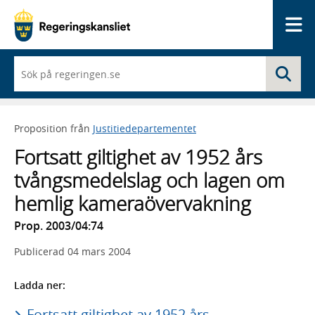
Me
När
Sö
du
börjar
skriva
så
Proposition från
Justitiedepartementet
framträder
en
Fortsatt giltighet av 1952 års
lista
med
tvångsmedelslag och lagen om
sökförslag
hemlig kameraövervakning
Prop. 2003/04:74
Publicerad
04 mars 2004
Ladda ner:
Fortsatt giltighet av 1952 års