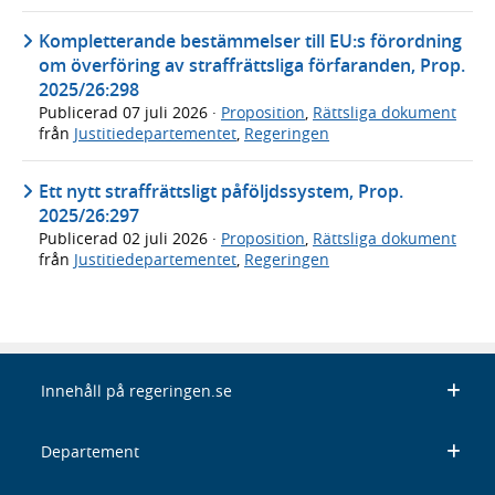
Kompletterande bestämmelser till EU:s förordning
om överföring av straffrättsliga förfaranden, Prop.
2025/26:298
Publicerad
07 juli 2026
·
Proposition
,
Rättsliga dokument
från
Justitiedepartementet
,
Regeringen
Ett nytt straffrättsligt påföljdssystem, Prop.
2025/26:297
Publicerad
02 juli 2026
·
Proposition
,
Rättsliga dokument
från
Justitiedepartementet
,
Regeringen
Innehåll på regeringen.se
Departement