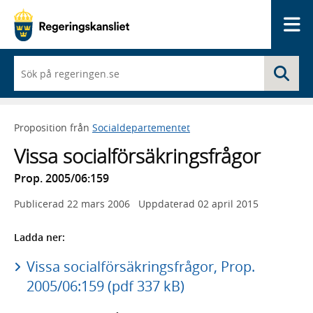
Me
När
Sö
du
börjar
skriva
så
Proposition från
Socialdepartementet
framträder
en
Vissa socialförsäkringsfrågor
lista
med
Prop. 2005/06:159
sökförslag
Publicerad
22 mars 2006
Uppdaterad
02 april 2015
Ladda ner:
Vissa socialförsäkringsfrågor, Prop.
2005/06:159 (pdf 337 kB)