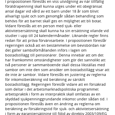
I propositionen föreslås en viss utvidgning av när tillfällig
föräldrapenning skall kunna utges under ett obegränsat
antal dagar vid vård av ett barn under 18 år som blivit
allvarligt sjukt och som genomgår sådan behandling som
behövs för att barnet skall ges en möjlighet att bli botat.
Vidare föreslås att en person med sjuk- eller
aktivitetsersättning skall kunna ha sin ersättning vilande vid
studier i upp till 24 kalendermånader. Liknande regler finns
redan för att pröva förvärvsarbete. I propositionen föreslår
regeringen också att en bestämmelse om bevisbördan när
det gäller samboförhållanden införs i lagen om
bostadstillägg till pensionärer. Denna innebär att om det
har framkommit omständigheter som gör det sannolikt att
två personer är sammanboende skall dessa likställas med
sambor om inte den som ansöker om bostadstillägg visar att
de inte är sambor. Vidare föreslås en justering av reglerna
för inkomstberäkning vid beräkning av särskilt
bostadstillägg. Regeringen föreslår vidare att en försäkrad
som deltar i det arbetsmarknadspolitiska programmet
arbetspraktik i form av interpraktik skall omfattas av en
skyddad sjukpenninggrundande inkomst under sådan tid. I
propositionen föreslås även en ändring av reglerna om
beräkning av försäkringstid för sjuk- och aktivitetsersättning
i form av garantiersättning till följd av direktiv 2003/109/EG