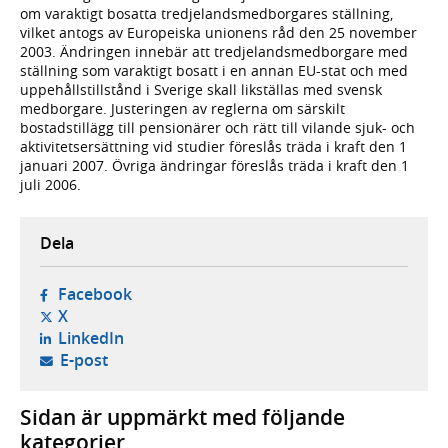
om varaktigt bosatta tredjelandsmedborgares ställning,
vilket antogs av Europeiska unionens råd den 25 november
2003. Ändringen innebär att tredjelandsmedborgare med
ställning som varaktigt bosatt i en annan EU-stat och med
uppehållstillstånd i Sverige skall likställas med svensk
medborgare. Justeringen av reglerna om särskilt
bostadstillägg till pensionärer och rätt till vilande sjuk- och
aktivitetsersättning vid studier föreslås träda i kraft den 1
januari 2007. Övriga ändringar föreslås träda i kraft den 1
juli 2006.
Dela
- öppnas i ny flik, extern webbplats,
Facebook
- öppnas i ny flik, extern webbplats,
X
- öppnas i ny flik, extern webbplats,
LinkedIn
- öppnar din e-postklient,
E-post
Sidan är uppmärkt med följande
kategorier