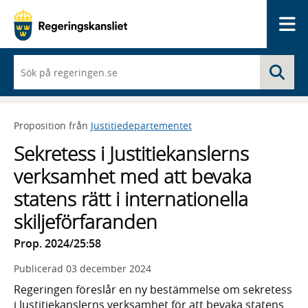
Me
När
Sö
du
börjar
skriva
så
Proposition från
Justitiedepartementet
framträder
en
Sekretess i Justitiekanslerns
lista
med
verksamhet med att bevaka
sökförslag
statens rätt i internationella
skiljeförfaranden
Prop. 2024/25:58
Publicerad
03 december 2024
Regeringen föreslår en ny bestämmelse om sekretess
i Justitiekanslerns verksamhet för att bevaka statens