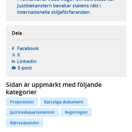
Justitiekanslern bevakar statens rätt i
internationella skiljeförfaranden
Dela
- öppnas i ny flik, extern webbplats,
Facebook
- öppnas i ny flik, extern webbplats,
X
- öppnas i ny flik, extern webbplats,
LinkedIn
- öppnar din e-postklient,
E-post
Sidan är uppmärkt med följande
kategorier
Proposition
Rättsliga dokument
Justitiedepartementet
Regeringen
Rättsväsendet