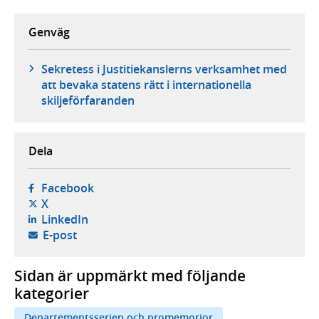
Genväg
Sekretess i Justitiekanslerns verksamhet med
att bevaka statens rätt i internationella
skiljeförfaranden
Dela
- öppnas i ny flik, extern webbplats,
Facebook
- öppnas i ny flik, extern webbplats,
X
- öppnas i ny flik, extern webbplats,
LinkedIn
- öppnar din e-postklient,
E-post
Sidan är uppmärkt med följande
kategorier
Departementsserien och promemorior