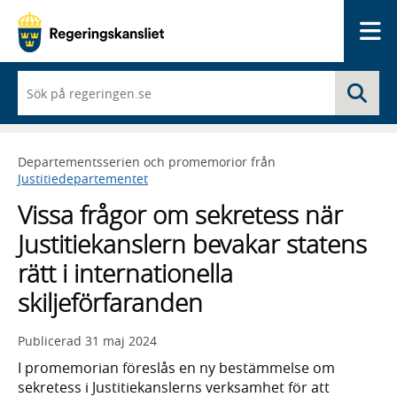
Me
När
Sö
du
börjar
skriva
så
Departementsserien och promemorior från
framträder
Justitiedepartementet
en
lista
Vissa frågor om sekretess när
med
sökförslag
Justitiekanslern bevakar statens
rätt i internationella
skiljeförfaranden
Publicerad
31 maj 2024
I promemorian föreslås en ny bestämmelse om
sekretess i Justitiekanslerns verksamhet för att