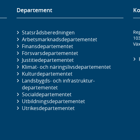
Departement
Ko
Statsrådsberedningen
Reg
10
Arbetsmarknads­departementet
Väx
Finans­departementet
Försvars­departementet
Justitie­departementet
Klimat- och näringslivs­departementet
Kultur­departementet
Landsbygds- och infrastruktur­
departementet
Social­departementet
Utbildnings­departementet
Utrikes­departementet