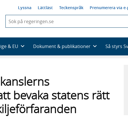
Lyssna
Lättläst
Teckenspråk
Prenumerera via e-
När
du
börjar
skriva
så
rige & EU
Dokument & publikationer
Så styrs S
framträder
en
lista
med
sökförslag
iekanslerns
t bevaka statens rätt
kiljeförfaranden