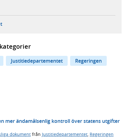
ebbplats,
ern webbplats,
 ny flik, extern webbplats,
- öppnar din e-postklient,
t
kategorier
Justitiedepartementet
Regeringen
en mer ändamålsenlig kontroll över statens utgifter
sliga dokument
från
Justitiedepartementet
,
Regeringen