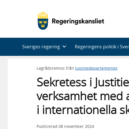
Huvudnavigering
Sveriges regering
Regeringens politik i Sve
Lagrådsremiss från
Justitiedepartementet
Sekretess i Justit
verksamhet med at
i internationella s
Publicerad
08 november 2024