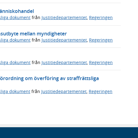
människohandel
sliga dokument
från
Justitiedepartementet
,
Regeringen
onsutbyte mellan myndigheter
sliga dokument
från
Justitiedepartementet
,
Regeringen
sliga dokument
från
Justitiedepartementet
,
Regeringen
örordning om överföring av straffrättsliga
sliga dokument
från
Justitiedepartementet
,
Regeringen