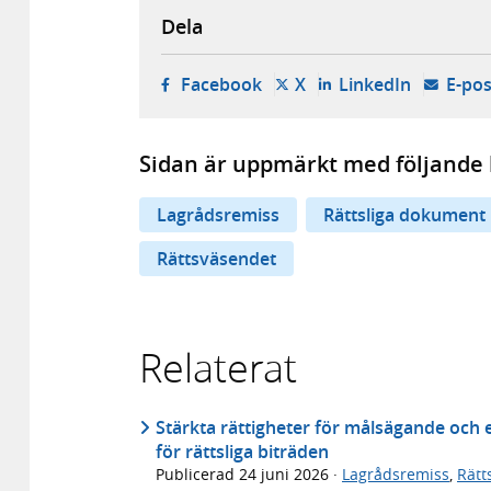
Dela
- öppnas i ny flik, extern w
- öppnas i ny flik, ext
- öppnas i
Facebook
X
LinkedIn
E-pos
Sidan är uppmärkt med följande 
Lagrådsremiss
Rättsliga dokument
Rättsväsendet
Relaterat
Stärkta rättigheter för målsägande och 
för rättsliga biträden
Publicerad
24 juni 2026
·
Lagrådsremiss
,
Rätt