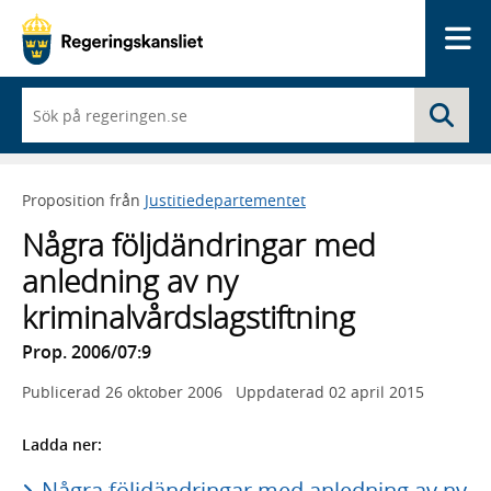
Me
När
Sö
du
börjar
skriva
så
Proposition från
Justitiedepartementet
framträder
en
Några följdändringar med
lista
med
anledning av ny
sökförslag
kriminalvårdslagstiftning
Prop. 2006/07:9
Publicerad
26 oktober 2006
Uppdaterad
02 april 2015
Ladda ner:
Några följdändringar med anledning av ny