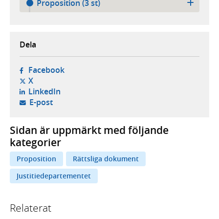
Proposition (3 st)
Dela
- öppnas i ny flik, extern webbplats,
Facebook
- öppnas i ny flik, extern webbplats,
X
- öppnas i ny flik, extern webbplats,
LinkedIn
- öppnar din e-postklient,
E-post
Sidan är uppmärkt med följande
kategorier
Proposition
Rättsliga dokument
Justitiedepartementet
Relaterat