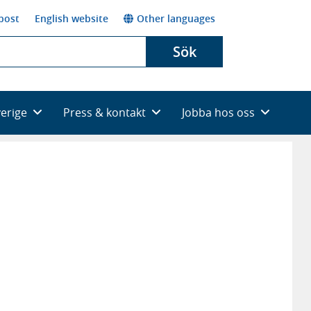
post
English website
Other languages
Sök
verige
Press & kontakt
Jobba hos oss