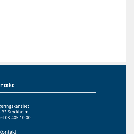
ntakt
eringskansliet
3 33 Stockholm
el 08-405 10 00
Kontakt