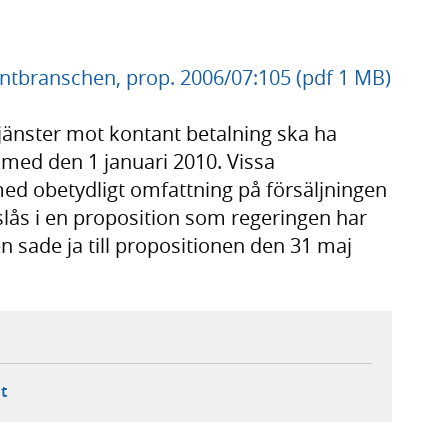
tantbranschen, prop. 2006/07:105 (pdf 1 MB)
 tjänster mot kontant betalning ska ha
 med den 1 januari 2010. Vissa
d obetydligt omfattning på försäljningen
slås i en proposition som regeringen har
n sade ja till propositionen den 31 maj
ebbplats,
ern webbplats,
 ny flik, extern webbplats,
- öppnar din e-postklient,
t