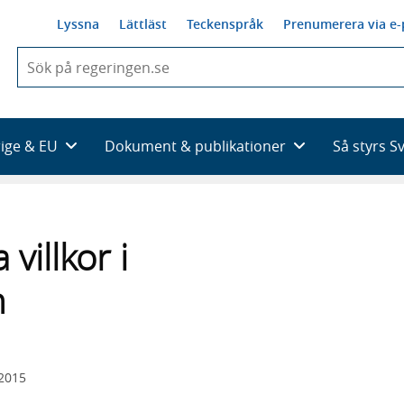
Lyssna
Lättläst
Teckenspråk
Prenumerera via e-
När
du
börjar
skriva
så
rige & EU
Dokument & publikationer
Så styrs S
framträder
en
lista
med
sökförslag
villkor i
n
 2015