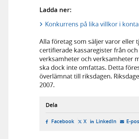
Ladda ner:
Konkurrens på lika villkor i kon
Alla företag som säljer varor eller
certifierade kassaregister från och
verksamheter och verksamheter me
ska dock inte omfattas. Detta före
överlämnat till riksdagen. Riksdage
2007.
Dela
- öppnas i ny flik, extern w
- öppnas i ny flik, ext
- öppnas i
Facebook
X
LinkedIn
E-pos