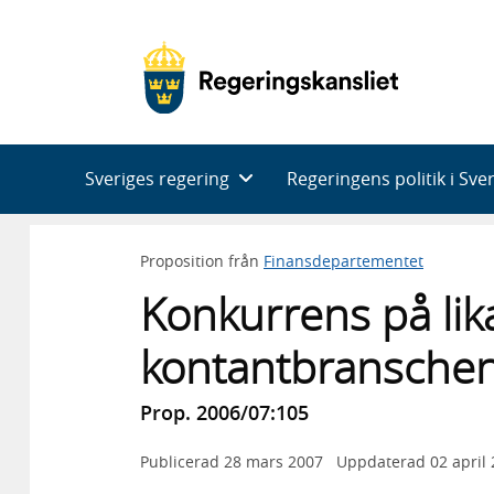
Huvudnavigering
Sveriges regering
Regeringens politik i Sve
Proposition från
Finansdepartementet
Konkurrens på lika 
kontantbransche
Prop. 2006/07:105
Publicerad
28 mars 2007
Uppdaterad
02 april