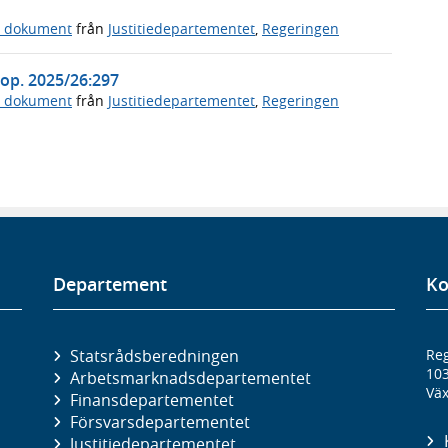
a dokument
från
Justitiedepartementet
,
Regeringen
Prop. 2025/26:297
a dokument
från
Justitiedepartementet
,
Regeringen
Departement
Ko
Statsrådsberedningen
Reg
10
Arbetsmarknads­departementet
Väx
Finans­departementet
Försvars­departementet
Justitie­departementet