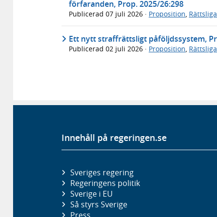
förfaranden, Prop. 2025/26:298
Publicerad
07 juli 2026
·
Proposition
,
Rättslig
Ett nytt straffrättsligt påföljdssystem, 
Publicerad
02 juli 2026
·
Proposition
,
Rättslig
Innehåll på regeringen.se
Sveriges regering
Regeringens politik
Sverige i EU
Så styrs Sverige
Press