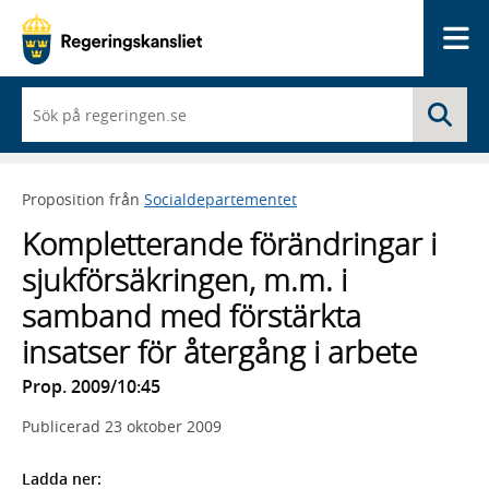
Me
När
Sö
du
börjar
skriva
så
Proposition från
Socialdepartementet
framträder
en
Kompletterande förändringar i
lista
med
sjukförsäkringen, m.m. i
sökförslag
samband med förstärkta
insatser för återgång i arbete
Prop. 2009/10:45
Publicerad
23 oktober 2009
Ladda ner: