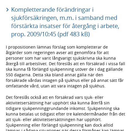
Kompletterande förändringar i
sjukförsäkringen, m.m. i samband med
förstärkta insatser för återgång i arbete,
prop. 2009/10:45 (pdf 483 kB)
I propositionen lämnas förslag som kompletterar de
åtgärder som regeringen avser att genomföra för att
personer som har varit långvarigt sjukskrivna ska kunna
återgå till arbetslivet. Det föreslås att en försäkrad i vissa fall
ska kunna få förlängd sjukpenning utöver de i dag gällande
550 dagarna. Detta ska bland annat gälla när den
försäkrade vårdas intagen på sjukhus eller på annat sätt får
omfattande vård, utan att vara intagen på sjukhus.
Det föreslås också att en försäkrad vars sjuk- eller
aktivitetsersättning har upphört ska kunna återfå sin
tidigare sjukpenninggrundande inkomst. Sjukpenning ska
kunna betalas ut tidigast efter tre kalendermånader från det
att sjuk- eller aktivitetsersättningen har upphört.
Sjukpenning eller förlängd sjukpenning kan dock alltid
lämnas i sådana situationer när dessa förmåner kan lämnas