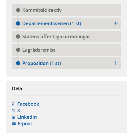
Kommittédirektiv
Departementsserien (1 st)
Statens offentliga utredningar
Lagrådsremiss
Proposition (1 st)
Dela
- öppnas i ny flik, extern webbplats,
Facebook
- öppnas i ny flik, extern webbplats,
X
- öppnas i ny flik, extern webbplats,
LinkedIn
- öppnar din e-postklient,
E-post