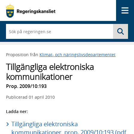
Me
När
Sö
du
börjar
skriva
så
Proposition från
Klimat- och näringslivsdepartementet
framträder
en
Tillgängliga elektroniska
lista
med
kommunikationer
sökförslag
Prop. 2009/10:193
Publicerad
01 april 2010
Ladda ner:
Tillgängliga elektroniska
kommunikationer, prop. 2009/10:193 (pdf