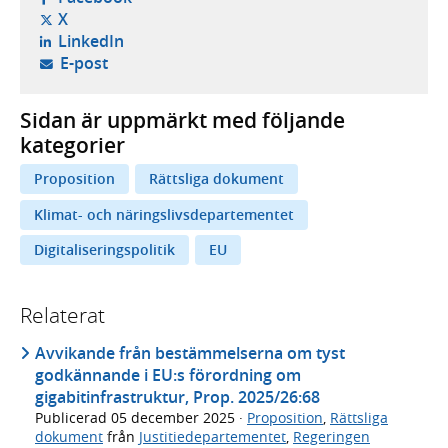
- öppnas i ny flik, extern webbplats,
X
- öppnas i ny flik, extern webbplats,
LinkedIn
- öppnar din e-postklient,
E-post
Sidan är uppmärkt med följande
kategorier
Proposition
Rättsliga dokument
Klimat- och näringslivsdepartementet
Digitaliseringspolitik
EU
Relaterat
Avvikande från bestämmelserna om tyst
godkännande i EU:s förordning om
gigabitinfrastruktur, Prop. 2025/26:68
Publicerad
05 december 2025
·
Proposition
,
Rättsliga
dokument
från
Justitiedepartementet
,
Regeringen