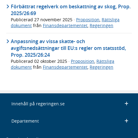
Förbättrat regelverk om beskattning av skog, Prop.
2025/26:69
Publicerad
27 november 2025
·
Proposition
,
Rättsliga
dokument
från
Finansdepartementet
,
Regeringen
Anpassning av vissa skatte- och
avgiftsnedsättningar till EU:s regler om statsstöd,
Prop. 2025/26:24
Publicerad
02 oktober 2025
·
Proposition
,
Rättsliga
dokument
från
Finansdepartementet
,
Regeringen
Innehåll på regeringen.se
Departement