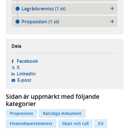
Lagrådsremiss (1 st)
Proposition (1 st)
Dela
- öppnas i ny flik, extern webbplats,
Facebook
- öppnas i ny flik, extern webbplats,
X
- öppnas i ny flik, extern webbplats,
LinkedIn
- öppnar din e-postklient,
E-post
Sidan är uppmärkt med följande
kategorier
Proposition
Rättsliga dokument
Finansdepartementet
Skatt och tull
EU