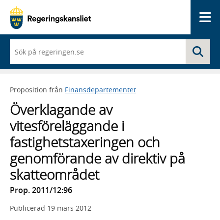
Me
När
Sö
du
börjar
skriva
så
Proposition från
Finansdepartementet
framträder
en
Överklagande av
lista
med
vitesföreläggande i
sökförslag
fastighetstaxeringen och
genomförande av direktiv på
skatteområdet
Prop. 2011/12:96
Publicerad
19 mars 2012