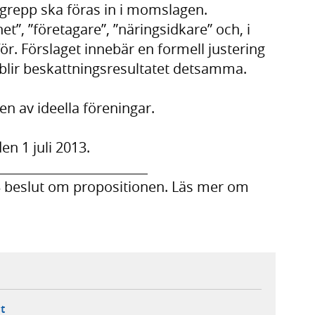
grepp ska föras in i momslagen.
, ”företagare”, ”näringsidkare” och, i
rför. Förslaget innebär en formell justering
l blir beskattningsresultatet detsamma.
n av ideella föreningar.
en 1 juli 2013.
________________________
3 beslut om propositionen. Läs mer om
ebbplats,
ern webbplats,
 ny flik, extern webbplats,
- öppnar din e-postklient,
t