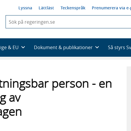
Lyssna
Lättläst
Teckenspråk
Prenumerera via e-
När
du
börjar
skriva
så
rige & EU
Dokument & publikationer
Så styrs S
framträder
en
lista
med
sökförslag
tningsbar person - en
g av
agen