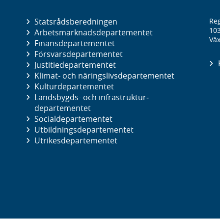
Statsrådsberedningen
Reg
10
Arbetsmarknads­departementet
Väx
Finans­departementet
Försvars­departementet
Justitie­departementet
Klimat- och näringslivs­departementet
Kultur­departementet
Landsbygds- och infrastruktur­
departementet
Social­departementet
Utbildnings­departementet
Utrikes­departementet