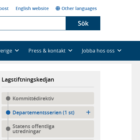
post
English website
Other languages
Sök
verige
Press & kontakt
Jobba hos oss
Lagstiftningskedjan
Kommittédirektiv
Departementsserien (1 st)
Statens offentliga
utredningar