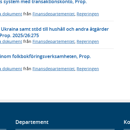
s system med transaktionskonto, Prop.
ga dokument
från
Finansdepartementet
,
Regeringen
l Ukraina samt stöd till hushåll och andra åtgärder
 Prop. 2025/26:275
ga dokument
från
Finansdepartementet
,
Regeringen
 inom folkbokföringsverksamheten, Prop.
ga dokument
från
Finansdepartementet
,
Regeringen
Departement
Ko