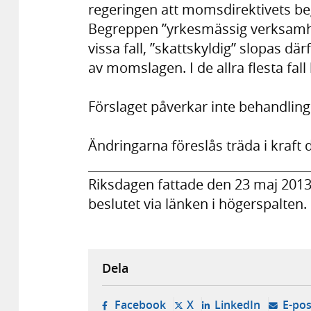
regeringen att momsdirektivets be
Begreppen ”yrkesmässig verksamhet”
vissa fall, ”skattskyldig” slopas dä
av momslagen. I de allra flesta fal
Förslaget påverkar inte behandlinge
Ändringarna föreslås träda i kraft d
___________________________________
Riksdagen fattade den 23 maj 201
beslutet via länken i högerspalten.
Dela
- öppnas i ny flik, extern w
- öppnas i ny flik, ext
- öppnas i
Facebook
X
LinkedIn
E-pos